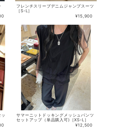
ン
フレンチスリーブデニムジャンプスーツ
［S-L］
00
¥15,900
セッ
サマーニットドッキングメッシュパンツ
セットアップ（単品購入可)［XS-L］
00
¥12,500