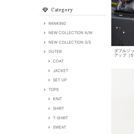
Category
RANKING
NEW COLLECTION A/W
NEW COLLECTION S/S
ダブルジ
OUTER
アップ［S
COAT
JACKET
SET UP
TOPS
KNIT
SHIRT
T‐SHIRT
SWEAT