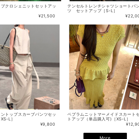
ップクロシェニットセットアッ
テンセルトレンチシャツショートパ
ツ セットアップ［S-L］
¥21,500
¥22,0
タントップスカーブパンツセッ
ペプラムニットマーメイドスカート
XS-L］
トアップ（単品購入可)［XS-L］
¥9,800
¥12,9
More