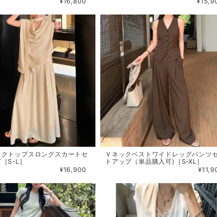
¥16,800
¥15,9
ックトップスロングスカートセ
Ｖネックベストワイドレッグパンツ
［S-L］
トアップ（単品購入可)［S-XL］
¥16,900
¥11,9