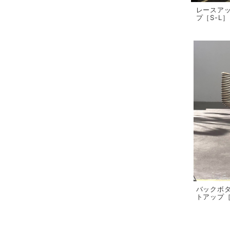
レースア
プ［S-L］
バックボ
トアップ［