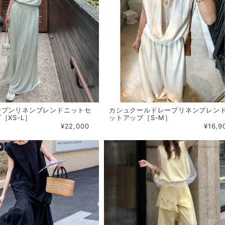
ープンリネンブレンドニットセ
カシュクールドレープリネンブレン
［XS-L］
ットアップ［S-M］
¥22,000
¥16,9