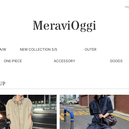
H
A/W
NEW COLLECTION S/S
OUTER
ONE‐PIECE
ACCESSORY
GOODS
 UP