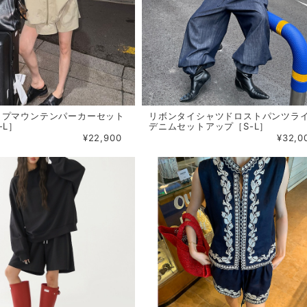
ップマウンテンパーカーセット
リボンタイシャツドロストパンツラ
-L］
デニムセットアップ［S-L］
¥22,900
¥32,0