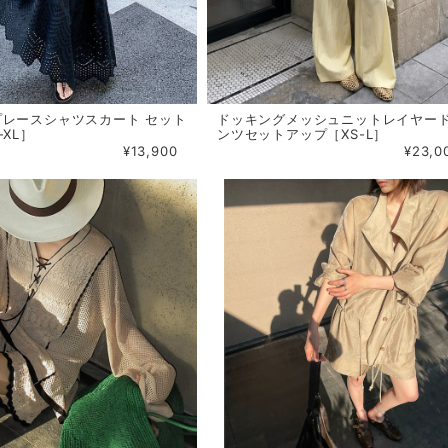
プレースシャツスカート セット
ドッキングメッシュニットレイヤー
-XL］
ンツセットアップ［XS-L］
¥13,900
¥23,0