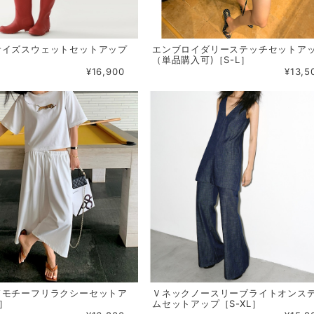
サイズスウェットセットアップ
エンブロイダリーステッチセットア
（単品購入可)［S-L］
¥16,900
¥13,5
ドモチーフリラクシーセットア
Ｖネックノースリーブライトオンス
L］
ムセットアップ［S-XL］