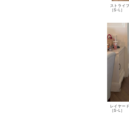
ストライ
［S-L］
レイヤー
［S-L］