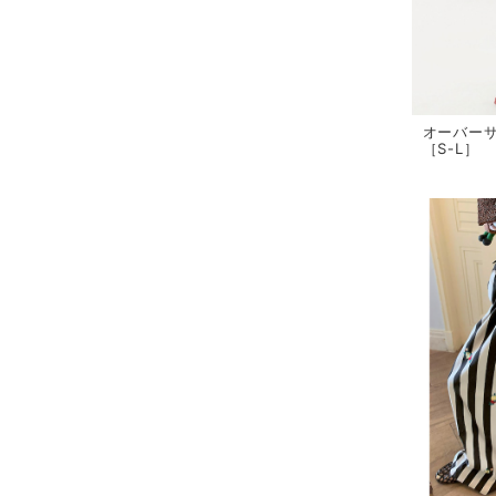
オーバー
［S-L］