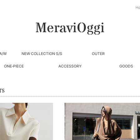
H
A/W
NEW COLLECTION S/S
OUTER
ONE‐PIECE
ACCESSORY
GOODS
TS