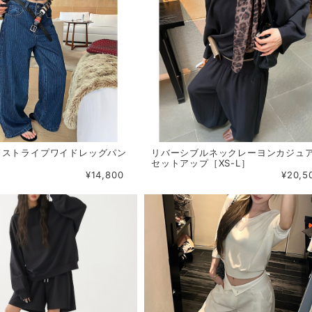
ドストライプワイドレッグパン
リバーシブルネックレーヨンカジュ
］
セットアップ［XS-L］
¥14,800
¥20,5