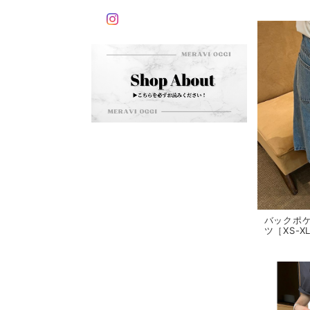
バックポ
ツ［XS-X