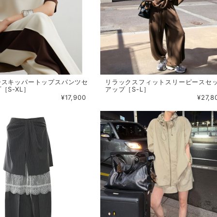
ースキッパートップスパンツセ
リラックスフィットスリーピースセ
［S-XL］
アップ［S-L］
¥17,900
¥27,8