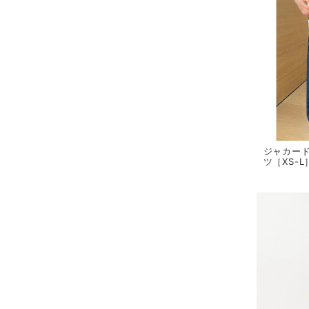
ジャカー
ツ［XS-L