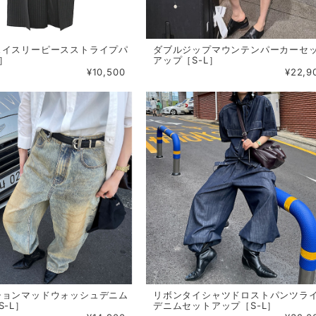
ェイスリーピースストライプパ
ダブルジップマウンテンパーカーセ
L］
アップ［S-L］
¥10,500
¥22,9
ションマッドウォッシュデニム
リボンタイシャツドロストパンツラ
S-L］
デニムセットアップ［S-L］