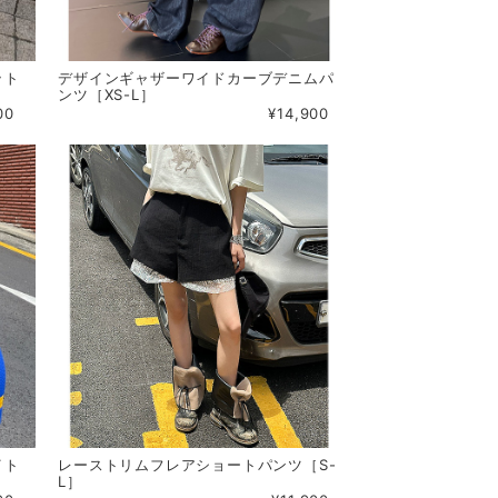
ット
デザインギャザーワイドカーブデニムパ
ンツ［XS-L］
00
¥14,900
イト
レーストリムフレアショートパンツ［S-
L］