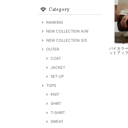
Category
RANKING
NEW COLLECTION A/W
NEW COLLECTION S/S
バイカラ
OUTER
ットアップ
COAT
JACKET
SET UP
TOPS
KNIT
SHIRT
T‐SHIRT
SWEAT