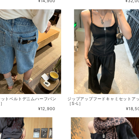
¥14,900
¥32,0
ケットベルトデニムハーフパン
ジップアップフードキャミセットア
L］
［S-L］
¥12,900
¥18,5