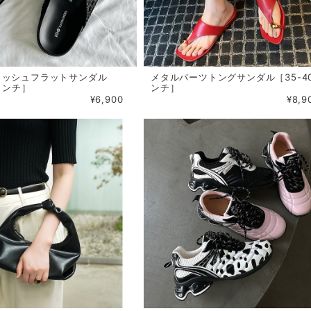
メッシュフラットサンダル
メタルパーツトングサンダル［35-4
0インチ］
ンチ］
¥6,900
¥8,9