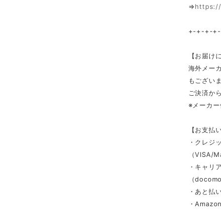
⇒
https:/
+-+-+-+
【お届け
海外メー
もござい
ご決済か
※メーカ
【お支払
・クレジ
（VISA/M
・キャリ
（docomo/
・あと払い
・Amazon