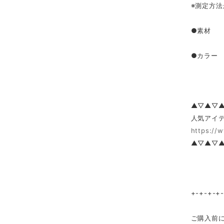
※測定方
●素材 
●カラー
▲▽▲▽
人気アイテ
https://
▲▽▲▽
+-+-+-+
ご購入前