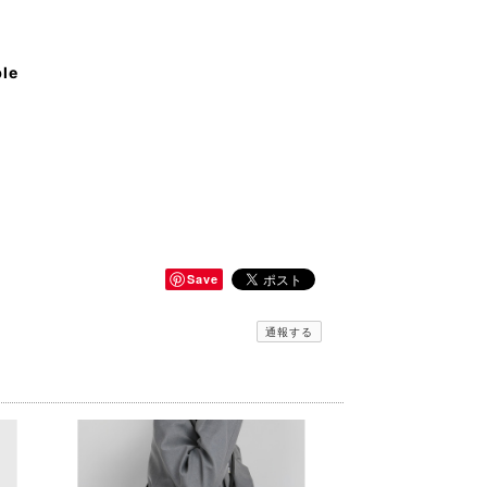
ble
Save
通報する