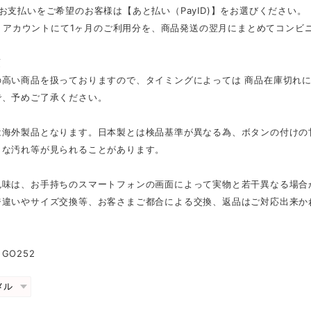
お支払いをご希望のお客様は【あと払い（PayID)】をお選びください。
ID」アカウントにて1ヶ月のご利用分を、商品発送の翌月にまとめてコン
項
の高い商品を扱っておりますので、タイミングによっては 商品在庫切れ
で、予めご了承ください。
は海外製品となります。日本製とは検品基準が異なる為、ボタンの付けの
さな汚れ等が見られることがあります。
色味は、お手持ちのスマートフォンの画面によって実物と若干異なる場合
ジ違いやサイズ交換等、お客さまご都合による交換、返品はご対応出来か
GO252