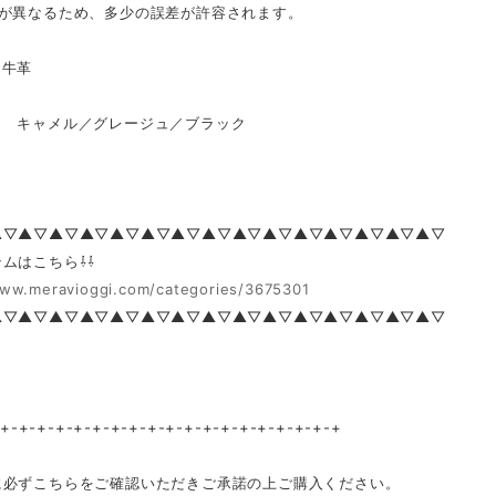
法が異なるため、多少の誤差が許容されます。
牛革
 キャメル／グレージュ／ブラック
▲▽▲▽▲▽▲▽▲▽▲▽▲▽▲▽▲▽▲▽▲▽▲▽▲▽▲▽▲▽
ムはこちら⇩⇩
www.meravioggi.com/categories/3675301
▲▽▲▽▲▽▲▽▲▽▲▽▲▽▲▽▲▽▲▽▲▽▲▽▲▽▲▽▲▽
-+-+-+-+-+-+-+-+-+-+-+-+-+-+-+-+-+-+-+
に必ずこちらをご確認いただきご承諾の上ご購入ください。