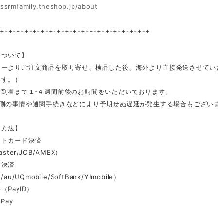
/ssrmfamily.theshop.jp/about
-+-+-+-+-+-+-+-+-+-+-+-+-+-+-+-+-+-+-+
について】
カーよりご注文商品を取り寄せ、検品した後、海外より直接発送させてい
ます。）
ら到着まで１‐４週間前後のお時間をいただいております。
ー側の事情や通関手続きなどにより予期せぬ遅延が発生する場合もござい
い方法】
ットカード決済
aster/JCB/AMEX）
ア決済
au/UQmobile/SoftBank/Y!mobile）
（PayID）
Pay