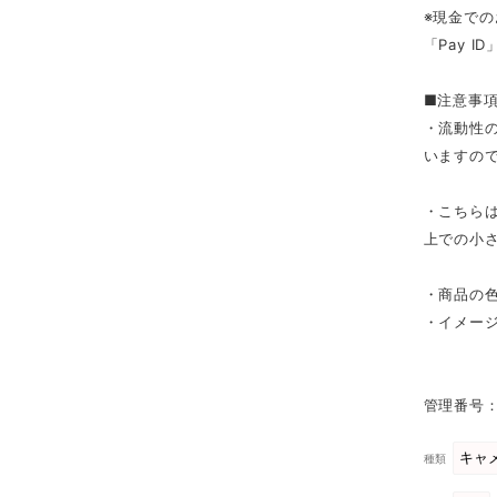
※現金での
「Pay 
■注意事
・流動性
いますの
・こちら
上での小
・商品の
・イメー
管理番号：
種類