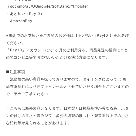
（docomo/au/UQmobile/SoftBank/Y!mobile）
・あと払い（PayID）
・AmazonPay
※現金でのお支払いをご希望のお客様は【あと払い（PayID)】をお選び
ください。
「Pay ID」アカウントにて1ヶ月のご利用分を、商品発送の翌月にまと
めてコンビニ等でお支払いいただける決済方法になります。
■注意事項
・流動性の高い商品を扱っておりますので、タイミングによっては 商
品在庫切れにより注文キャンセルとさせていただく場合もございますの
で、予めご了承ください。
・こちらは海外製品となります。日本製とは検品基準が異なる為、ボタ
ンの付けの甘さ・畳みジワ・多少の縫製のほつれ・製造過程上での小さ
な汚れ等が見られることがあります。