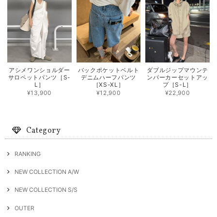
アシメワンショルダー
バックポケットベルト
ダブルジップマウンテ
サロペットパンツ［S-
デニムハーフパンツ
ンパーカーセットアッ
L］
［XS-XL］
プ［S-L］
¥13,900
¥12,900
¥22,900
Category
RANKING
NEW COLLECTION A/W
NEW COLLECTION S/S
OUTER