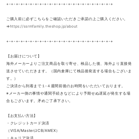
+-+-+-+-+-+-+-+-+-+-+-+-+-+-+-+-+-+-+-+-+-+-+
ご購入前に必ずこちらをご確認いただきご承諾の上ご購入ください。
⇒
https://ssrmfamily.theshop.jp/about
+-+-+-+-+-+-+-+-+-+-+-+-+-+-+-+-+-+-+-+-+-+-+
【お届けについて】
海外メーカーよりご注文商品を取り寄せ、検品した後、海外より直接発
送させていただきます。（国内倉庫にて検品後発送する場合もございま
す。）
ご決済から到着まで１‐４週間前後のお時間をいただいております。
※メーカー側の事情や通関手続きなどにより予期せぬ遅延が発生する場
合もございます。矛めご了承下さい。
【お支払い方法】
・クレジットカード決済
（VISA/Master/JCB/AMEX）
・キャリア決済