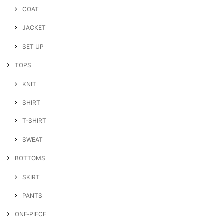
COAT
JACKET
SET UP
TOPS
KNIT
SHIRT
T‐SHIRT
SWEAT
BOTTOMS
SKIRT
PANTS
ONE‐PIECE