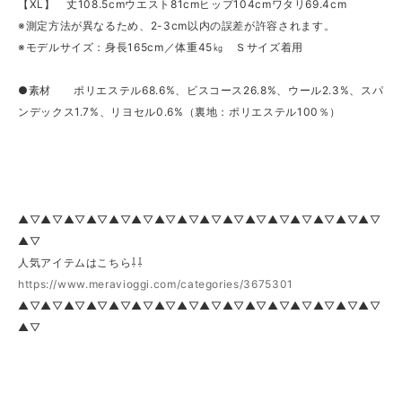
【XL】 丈108.5cmウエスト81cmヒップ104cmワタリ69.4cm
※測定方法が異なるため、2-3cm以内の誤差が許容されます。
※モデルサイズ：身長165cm／体重45㎏ Ｓサイズ着用
●素材 ポリエステル68.6%、ビスコース26.8%、ウール2.3%、スパ
ンデックス1.7%、リヨセル0.6%（裏地：ポリエステル100％）
▲▽▲▽▲▽▲▽▲▽▲▽▲▽▲▽▲▽▲▽▲▽▲▽▲▽▲▽▲▽▲▽
▲▽
人気アイテムはこちら⇩⇩
https://www.meravioggi.com/categories/3675301
▲▽▲▽▲▽▲▽▲▽▲▽▲▽▲▽▲▽▲▽▲▽▲▽▲▽▲▽▲▽▲▽
▲▽