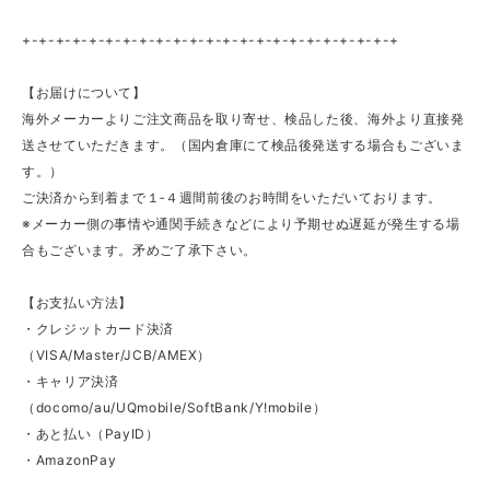
+-+-+-+-+-+-+-+-+-+-+-+-+-+-+-+-+-+-+-+-+-+-+
【お届けについて】
海外メーカーよりご注文商品を取り寄せ、検品した後、海外より直接発
送させていただきます。（国内倉庫にて検品後発送する場合もございま
す。）
ご決済から到着まで１‐４週間前後のお時間をいただいております。
※メーカー側の事情や通関手続きなどにより予期せぬ遅延が発生する場
合もございます。矛めご了承下さい。
【お支払い方法】
・クレジットカード決済
（VISA/Master/JCB/AMEX）
・キャリア決済
（docomo/au/UQmobile/SoftBank/Y!mobile）
・あと払い（PayID）
・AmazonPay