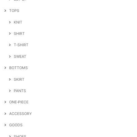
TOPS
KNIT
SHIRT
T‐SHIRT
SWEAT
BOTTOMS
SKIRT
PANTS
ONE‐PIECE
ACCESSORY
GOODS
SHOES