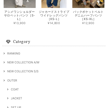
アシメワンショルダー
ジャカードストライプ
バックポケットベルト
サロペットパンツ［S-
ワイドレッグパンツ
デニムハーフパンツ
L］
［XS-L］
［XS-XL］
¥13,900
¥14,800
¥12,900
Category
RANKING
NEW COLLECTION A/W
NEW COLLECTION S/S
OUTER
COAT
JACKET
SET UP