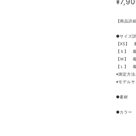
¥7,9
【商品詳
●サイズ
【XS】 着
【Ｓ】 着丈
【Ｍ】 着
【Ｌ】 着丈
※測定方法
※モデルサ
●素材 ビ
●カラー