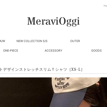
H
A/W
NEW COLLECTION S/S
OUTER
ONE‐PIECE
ACCESSORY
GOODS
トデザインストレッチスリムＴシャツ［XS-L］