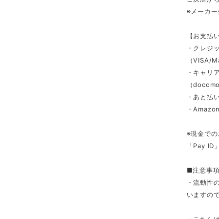
※メーカ
【お支払
・クレジ
（VISA/M
・キャリ
（docomo/
・あと払い
・Amazon
※現金での
「Pay 
■注意事
・流動性
いますの