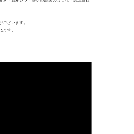
甘さ・畳みジワ・多少の縫製のほつれ・製造過程
がございます。
ねます。