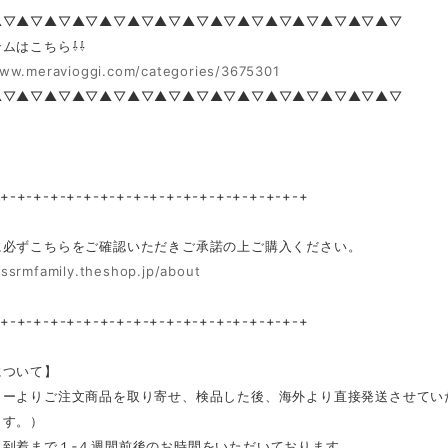
▲▽▲▽▲▽▲▽▲▽▲▽▲▽▲▽▲▽▲▽▲▽▲▽▲▽▲▽▲▽
ムはこちら⇩⇩
www.meravioggi.com/categories/3675301
▲▽▲▽▲▽▲▽▲▽▲▽▲▽▲▽▲▽▲▽▲▽▲▽▲▽▲▽▲▽
-+-+-+-+-+-+-+-+-+-+-+-+-+-+-+-+-+-+-+
に必ずこちらをご確認いただきご承諾の上ご購入ください。
/ssrmfamily.theshop.jp/about
-+-+-+-+-+-+-+-+-+-+-+-+-+-+-+-+-+-+-+
について】
カーよりご注文商品を取り寄せ、検品した後、海外より直接発送させてい
ます。）
ら到着まで１‐４週間前後のお時間をいただいております。