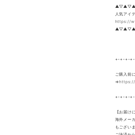
▲▽▲▽
人気アイテ
https://
▲▽▲▽
+-+-+-+
ご購入前
⇒
https:/
+-+-+-+
【お届け
海外メー
もござい
ご決済か