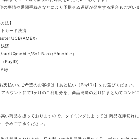
ー側の事情や通関手続きなどにより予期せぬ遅延が発生する場合もござい
い方法】
ットカード決済
aster/JCB/AMEX）
ア決済
au/UQmobile/SoftBank/Y!mobile）
（PayID）
Pay
お支払いをご希望のお客様は【あと払い（PayID)】をお選びください。
ID」アカウントにて1ヶ月のご利用分を、商品発送の翌月にまとめてコン
項
の高い商品を扱っておりますので、タイミングによっては 商品在庫切れ
で、予めご了承ください。