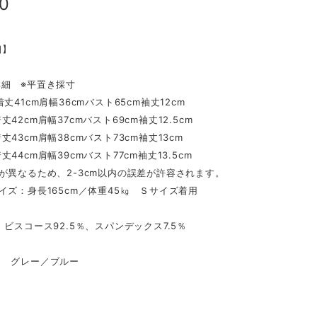
00
細】
詳細 ※平置き採寸
丈41cm肩幅36cmバスト65cm袖丈12cm
42cm肩幅37cmバスト69cm袖丈12.5cm
丈43cm肩幅38cmバスト73cm袖丈13cm
44cm肩幅39cmバスト77cm袖丈13.5cm
が異なるため、2-3cm以内の誤差が許容されます。
イズ：身長165cm／体重45㎏ Ｓサイズ着用
スコース92.5％、スパンデックス7.5％
 グレー／ブルー