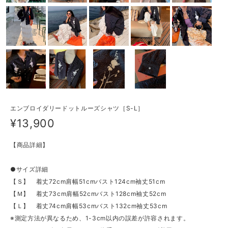
エンブロイダリードットルーズシャツ［S-L］
¥13,900
【商品詳細】
●サイズ詳細
【Ｓ】 着丈72cm肩幅51cmバスト124cm袖丈51cm
【Ｍ】 着丈73cm肩幅52cmバスト128cm袖丈52cm
【Ｌ】 着丈74cm肩幅53cmバスト132cm袖丈53cm
※測定方法が異なるため、1-3cm以内の誤差が許容されます。