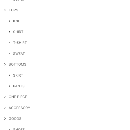
TOPS
KNIT
SHIRT
T‐SHIRT
SWEAT
BOTTOMS
SKIRT
PANTS
ONE‐PIECE
ACCESSORY
GOODS
SHOES