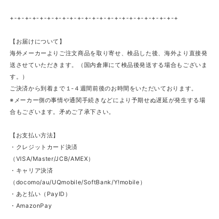
+-+-+-+-+-+-+-+-+-+-+-+-+-+-+-+-+-+-+-+-+-+-+
【お届けについて】
海外メーカーよりご注文商品を取り寄せ、検品した後、海外より直接発
送させていただきます。（国内倉庫にて検品後発送する場合もございま
す。）
ご決済から到着まで１‐４週間前後のお時間をいただいております。
※メーカー側の事情や通関手続きなどにより予期せぬ遅延が発生する場
合もございます。矛めご了承下さい。
【お支払い方法】
・クレジットカード決済
（VISA/Master/JCB/AMEX）
・キャリア決済
（docomo/au/UQmobile/SoftBank/Y!mobile）
・あと払い（PayID）
・AmazonPay