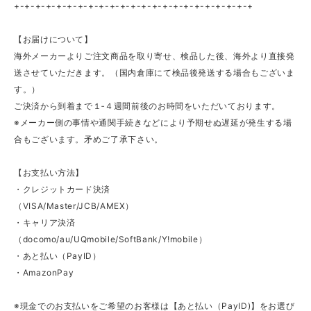
+-+-+-+-+-+-+-+-+-+-+-+-+-+-+-+-+-+-+-+-+-+-+
【お届けについて】
海外メーカーよりご注文商品を取り寄せ、検品した後、海外より直接発
送させていただきます。（国内倉庫にて検品後発送する場合もございま
す。）
ご決済から到着まで１‐４週間前後のお時間をいただいております。
※メーカー側の事情や通関手続きなどにより予期せぬ遅延が発生する場
合もございます。矛めご了承下さい。
【お支払い方法】
・クレジットカード決済
（VISA/Master/JCB/AMEX）
・キャリア決済
（docomo/au/UQmobile/SoftBank/Y!mobile）
・あと払い（PayID）
・AmazonPay
※現金でのお支払いをご希望のお客様は【あと払い（PayID)】をお選び