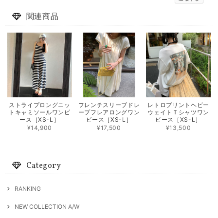
関連商品
ストライプロングニッ
フレンチスリーブドレ
レトロプリントヘビー
トキャミソールワンピ
ープフレアロングワン
ウェイトＴシャツワン
ース［XS-L］
ピース［XS-L］
ピース［XS-L］
¥14,900
¥17,500
¥13,500
Category
RANKING
NEW COLLECTION A/W