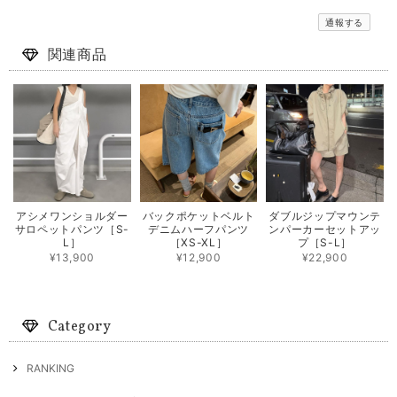
通報する
関連商品
アシメワンショルダー
バックポケットベルト
ダブルジップマウンテ
サロペットパンツ［S-
デニムハーフパンツ
ンパーカーセットアッ
L］
［XS-XL］
プ［S-L］
¥13,900
¥12,900
¥22,900
Category
RANKING