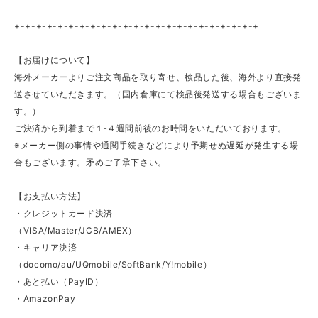
+-+-+-+-+-+-+-+-+-+-+-+-+-+-+-+-+-+-+-+-+-+-+
【お届けについて】
海外メーカーよりご注文商品を取り寄せ、検品した後、海外より直接発
送させていただきます。（国内倉庫にて検品後発送する場合もございま
す。）
ご決済から到着まで１‐４週間前後のお時間をいただいております。
※メーカー側の事情や通関手続きなどにより予期せぬ遅延が発生する場
合もございます。矛めご了承下さい。
【お支払い方法】
・クレジットカード決済
（VISA/Master/JCB/AMEX）
・キャリア決済
（docomo/au/UQmobile/SoftBank/Y!mobile）
・あと払い（PayID）
・AmazonPay