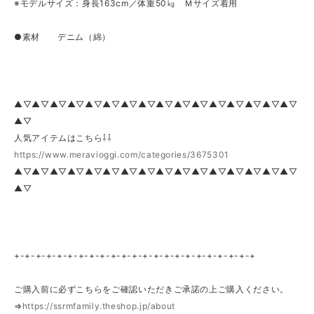
※モデルサイズ：身長163cm／体重50㎏ Ｍサイズ着用
●素材 デニム（綿）
▲▽▲▽▲▽▲▽▲▽▲▽▲▽▲▽▲▽▲▽▲▽▲▽▲▽▲▽▲▽▲▽
▲▽
人気アイテムはこちら⇩⇩
https://www.meravioggi.com/categories/3675301
▲▽▲▽▲▽▲▽▲▽▲▽▲▽▲▽▲▽▲▽▲▽▲▽▲▽▲▽▲▽▲▽
▲▽
+-+-+-+-+-+-+-+-+-+-+-+-+-+-+-+-+-+-+-+-+-+-+
ご購入前に必ずこちらをご確認いただきご承諾の上ご購入ください。
⇒
https://ssrmfamily.theshop.jp/about