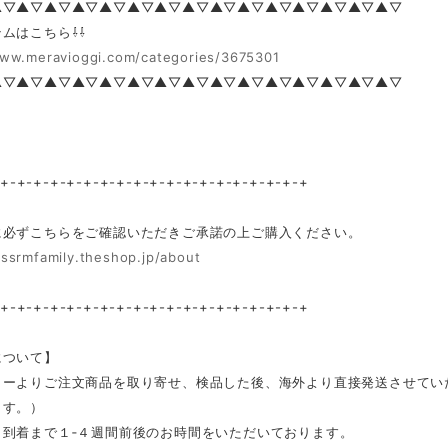
▲▽▲▽▲▽▲▽▲▽▲▽▲▽▲▽▲▽▲▽▲▽▲▽▲▽▲▽▲▽
ムはこちら⇩⇩
www.meravioggi.com/categories/3675301
▲▽▲▽▲▽▲▽▲▽▲▽▲▽▲▽▲▽▲▽▲▽▲▽▲▽▲▽▲▽
-+-+-+-+-+-+-+-+-+-+-+-+-+-+-+-+-+-+-+
に必ずこちらをご確認いただきご承諾の上ご購入ください。
/ssrmfamily.theshop.jp/about
-+-+-+-+-+-+-+-+-+-+-+-+-+-+-+-+-+-+-+
について】
カーよりご注文商品を取り寄せ、検品した後、海外より直接発送させてい
ます。）
ら到着まで１‐４週間前後のお時間をいただいております。