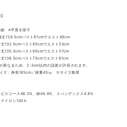
細】
詳細 ※平置き採寸
丈129.5cmバスト61cmウエスト49cm
丈132.5cmバスト65cmウエスト53cm
丈135.5cmバスト69cmウエスト57cm
138.5cmバスト73cmウエスト61cm
が異なるため、2-3cm以内の誤差が許容されます。
イズ：身長165cm／体重45㎏ Ｓサイズ着用
ビスコース48.3%、綿46.9%、スパンデックス4.8%
ナイロン100％