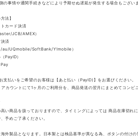
ー側の事情や通関手続きなどにより予期せぬ遅延が発生する場合もござい
い方法】
ットカード決済
aster/JCB/AMEX）
ア決済
au/UQmobile/SoftBank/Y!mobile）
（PayID）
Pay
お支払いをご希望のお客様は【あと払い（PayID)】をお選びください。
ID」アカウントにて1ヶ月のご利用分を、商品発送の翌月にまとめてコン
項
の高い商品を扱っておりますので、タイミングによっては 商品在庫切れ
で、予めご了承ください。
は海外製品となります。日本製とは検品基準が異なる為、ボタンの付けの