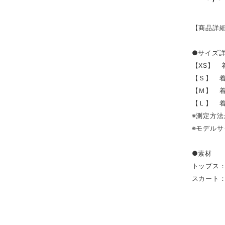
【商品詳
●サイズ
【XS】 着
【Ｓ】 着
【Ｍ】 着
【Ｌ】 着丈
※測定方法
※モデルサ
●素材
トップス：
スカート：