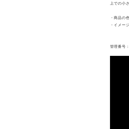
上での小
・商品の
・イメー
管理番号：