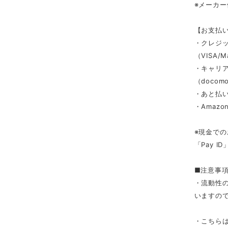
※メーカ
【お支払
・クレジ
（VISA/M
・キャリ
（docomo/
・あと払い
・Amazon
※現金での
「Pay 
■注意事
・流動性
いますの
・こちら