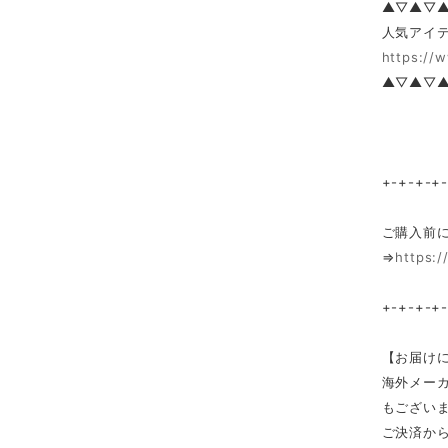
▲▽▲▽
人気アイテ
https://
▲▽▲▽
+-+-+-+
ご購入前
⇒
https:/
+-+-+-+
【お届け
海外メー
もござい
ご決済か