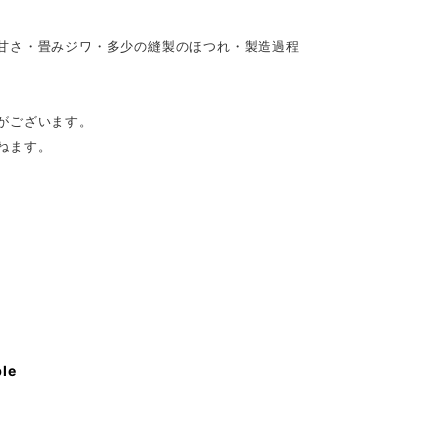
甘さ・畳みジワ・多少の縫製のほつれ・製造過程
がございます。
ねます。
ble