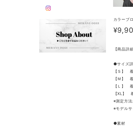
カラーブロ
¥9,9
【商品詳
●サイズ
【Ｓ】 着
【Ｍ】 着
【Ｌ】 着丈
【XL】 着
※測定方法
※モデルサ
●素材 