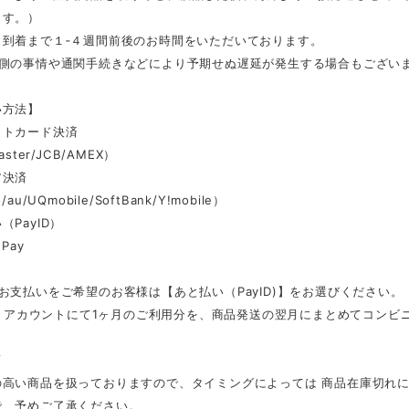
ます。）
ら到着まで１‐４週間前後のお時間をいただいております。
ー側の事情や通関手続きなどにより予期せぬ遅延が発生する場合もござい
い方法】
ットカード決済
aster/JCB/AMEX）
ア決済
au/UQmobile/SoftBank/Y!mobile）
（PayID）
Pay
お支払いをご希望のお客様は【あと払い（PayID)】をお選びください。
ID」アカウントにて1ヶ月のご利用分を、商品発送の翌月にまとめてコン
項
の高い商品を扱っておりますので、タイミングによっては 商品在庫切れ
で、予めご了承ください。