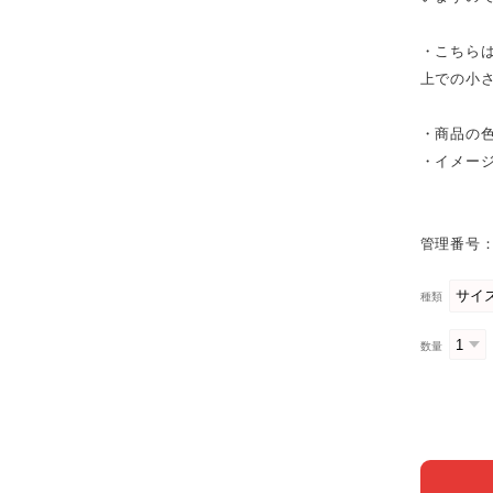
・こちら
上での小
・商品の
・イメー
管理番号：
種類
数量