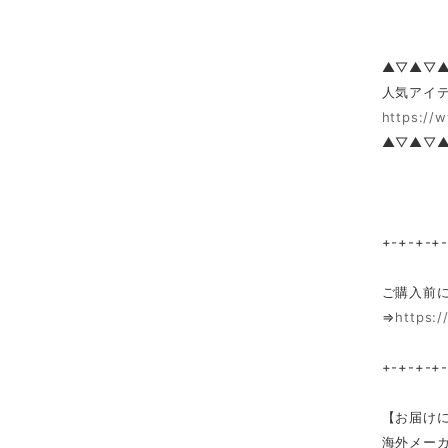
▲▽▲▽
人気アイテ
https://
▲▽▲▽
+-+-+-+
ご購入前
⇒
https:/
+-+-+-+
【お届け
海外メー