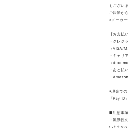
もござい
ご決済か
※メーカ
【お支払
・クレジ
（VISA/M
・キャリ
（docomo/
・あと払い
・Amazon
※現金での
「Pay 
■注意事
・流動性
いますの