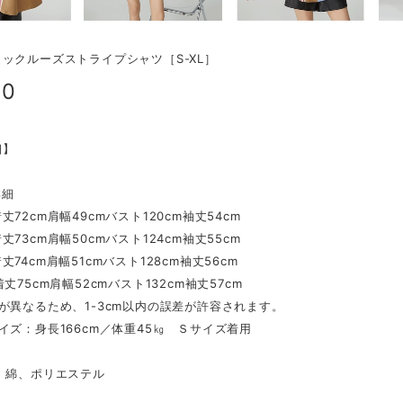
ックルーズストライプシャツ［S-XL］
00
細】
詳細
丈72cm肩幅49cmバスト120cm袖丈54cm
丈73cm肩幅50cmバスト124cm袖丈55cm
74cm肩幅51cmバスト128cm袖丈56cm
丈75cm肩幅52cmバスト132cm袖丈57cm
が異なるため、1-3cm以内の誤差が許容されます。
イズ：身長166cm／体重45㎏ Ｓサイズ着用
綿、ポリエステル