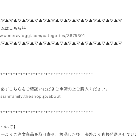
▲▽▲▽▲▽▲▽▲▽▲▽▲▽▲▽▲▽▲▽▲▽▲▽▲▽▲▽▲▽
ムはこちら⇩⇩
www.meravioggi.com/categories/3675301
▲▽▲▽▲▽▲▽▲▽▲▽▲▽▲▽▲▽▲▽▲▽▲▽▲▽▲▽▲▽
-+-+-+-+-+-+-+-+-+-+-+-+-+-+-+-+-+-+-+
に必ずこちらをご確認いただきご承諾の上ご購入ください。
/ssrmfamily.theshop.jp/about
-+-+-+-+-+-+-+-+-+-+-+-+-+-+-+-+-+-+-+
について】
カーよりご注文商品を取り寄せ、検品した後、海外より直接発送させてい