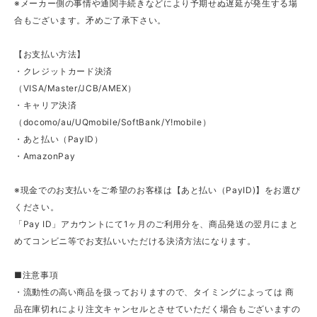
※メーカー側の事情や通関手続きなどにより予期せぬ遅延が発生する場
合もございます。矛めご了承下さい。
【お支払い方法】
・クレジットカード決済
（VISA/Master/JCB/AMEX）
・キャリア決済
（docomo/au/UQmobile/SoftBank/Y!mobile）
・あと払い（PayID）
・AmazonPay
※現金でのお支払いをご希望のお客様は【あと払い（PayID)】をお選び
ください。
「Pay ID」アカウントにて1ヶ月のご利用分を、商品発送の翌月にまと
めてコンビニ等でお支払いいただける決済方法になります。
■注意事項
・流動性の高い商品を扱っておりますので、タイミングによっては 商
品在庫切れにより注文キャンセルとさせていただく場合もございますの