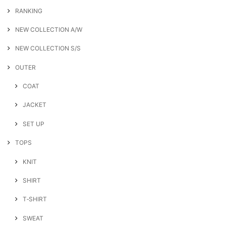
RANKING
NEW COLLECTION A/W
NEW COLLECTION S/S
OUTER
COAT
JACKET
SET UP
TOPS
KNIT
SHIRT
T‐SHIRT
SWEAT