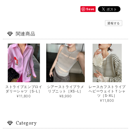
Save
通報する
関連商品
ストライプエンブロイ
シアーストライプラメ
レースカフストライプ
ダリーシャツ［S-L］
リブニット［XS-L］
ヘビーウェイトＴシャ
ツ［S-XL］
¥11,800
¥8,990
¥11,800
Category