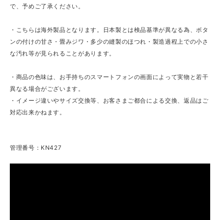
で、予めご了承ください。
・こちらは海外製品となります。日本製とは検品基準が異なる為、ボタ
ンの付けの甘さ・畳みジワ・多少の縫製のほつれ・製造過程上での小さ
な汚れ等が見られることがあります。
・商品の色味は、お手持ちのスマートフォンの画面によって実物と若干
異なる場合がございます。
・イメージ違いやサイズ交換等、お客さまご都合による交換、返品はご
対応出来かねます。
管理番号：KN427