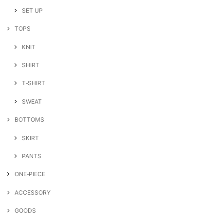
SET UP
TOPS
KNIT
SHIRT
T‐SHIRT
SWEAT
BOTTOMS
SKIRT
PANTS
ONE‐PIECE
ACCESSORY
GOODS