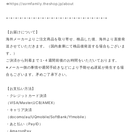
⇒
https://ssrmfamily.theshop.jp/about
+-+-+-+-+-+-+-+-+-+-+-+-+-+-+-+-+-+-+-+-+-+-+
【お届けについて】
海外メーカーよりご注文商品を取り寄せ、検品した後、海外より直接発
送させていただきます。（国内倉庫にて検品後発送する場合もございま
す。）
ご決済から到着まで１‐４週間前後のお時間をいただいております。
※メーカー側の事情や通関手続きなどにより予期せぬ遅延が発生する場
合もございます。矛めご了承下さい。
【お支払い方法】
・クレジットカード決済
（VISA/Master/JCB/AMEX）
・キャリア決済
（docomo/au/UQmobile/SoftBank/Y!mobile）
・あと払い（PayID）
・AmazonPay