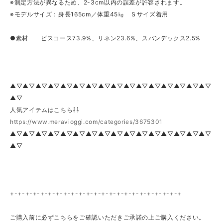
※測定方法が異なるため、2-3cm以内の誤差が許容されます。
※モデルサイズ：身長165cm／体重45㎏ Ｓサイズ着用
●素材 ビスコース73.9%、リネン23.6%、スパンデックス2.5%
▲▽▲▽▲▽▲▽▲▽▲▽▲▽▲▽▲▽▲▽▲▽▲▽▲▽▲▽▲▽▲▽
▲▽
人気アイテムはこちら⇩⇩
https://www.meravioggi.com/categories/3675301
▲▽▲▽▲▽▲▽▲▽▲▽▲▽▲▽▲▽▲▽▲▽▲▽▲▽▲▽▲▽▲▽
▲▽
+-+-+-+-+-+-+-+-+-+-+-+-+-+-+-+-+-+-+-+-+-+-+
ご購入前に必ずこちらをご確認いただきご承諾の上ご購入ください。