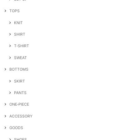
TOPS
KNIT
SHIRT
T‐SHIRT
SWEAT
BOTTOMS
SKIRT
PANTS
ONE‐PIECE
ACCESSORY
GOODS
SHOES