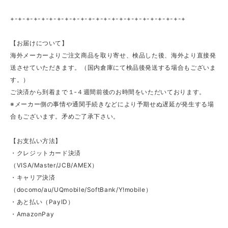
+-+-+-+-+-+-+-+-+-+-+-+-+-+-+-+-+-+-+-+-+-+-+
【お届けについて】
海外メーカーよりご注文商品を取り寄せ、検品した後、海外より直接発
送させていただきます。（国内倉庫にて検品後発送する場合もございま
す。）
ご決済から到着まで１‐４週間前後のお時間をいただいております。
※メーカー側の事情や通関手続きなどにより予期せぬ遅延が発生する場
合もございます。矛めご了承下さい。
【お支払い方法】
・クレジットカード決済
（VISA/Master/JCB/AMEX）
・キャリア決済
（docomo/au/UQmobile/SoftBank/Y!mobile）
・あと払い（PayID）
・AmazonPay