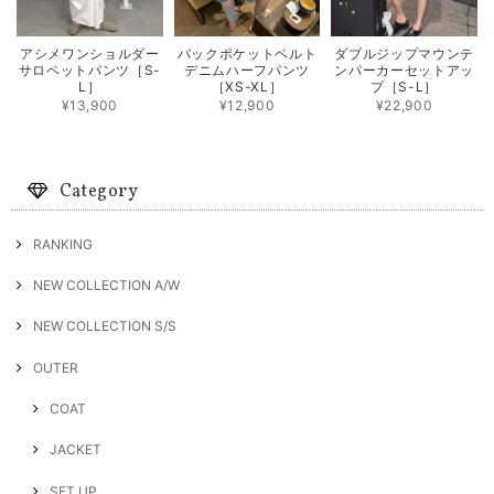
アシメワンショルダー
バックポケットベルト
ダブルジップマウンテ
サロペットパンツ［S-
デニムハーフパンツ
ンパーカーセットアッ
L］
［XS-XL］
プ［S-L］
¥13,900
¥12,900
¥22,900
Category
RANKING
NEW COLLECTION A/W
NEW COLLECTION S/S
OUTER
COAT
JACKET
SET UP