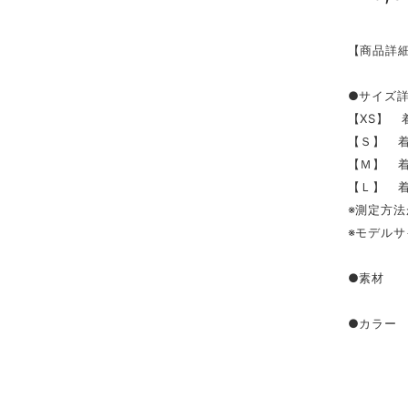
【商品詳
●サイズ
【XS】 着
【Ｓ】 着
【Ｍ】 着丈
【Ｌ】 着
※測定方法
※モデルサ
●素材 
●カラー