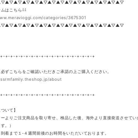
▲▽▲▽▲▽▲▽▲▽▲▽▲▽▲▽▲▽▲▽▲▽▲▽▲▽▲▽▲▽
ムはこちら⇩⇩
www.meravioggi.com/categories/3675301
▲▽▲▽▲▽▲▽▲▽▲▽▲▽▲▽▲▽▲▽▲▽▲▽▲▽▲▽▲▽
-+-+-+-+-+-+-+-+-+-+-+-+-+-+-+-+-+-+-+
に必ずこちらをご確認いただきご承諾の上ご購入ください。
/ssrmfamily.theshop.jp/about
-+-+-+-+-+-+-+-+-+-+-+-+-+-+-+-+-+-+-+
について】
カーよりご注文商品を取り寄せ、検品した後、海外より直接発送させてい
ます。）
ら到着まで１‐４週間前後のお時間をいただいております。