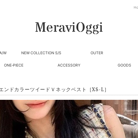
H
A/W
NEW COLLECTION S/S
OUTER
ONE‐PIECE
ACCESSORY
GOODS
エンドカラーツイードＶネックベスト［XS-L］