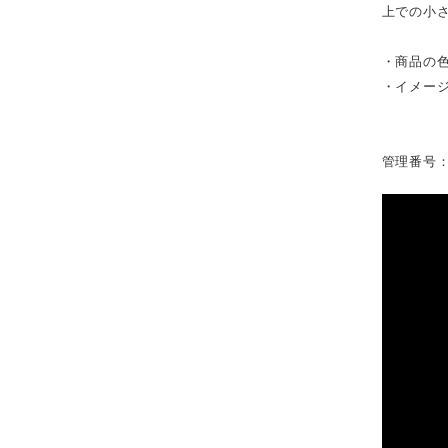
上での小
・商品の
・イメー
管理番号：