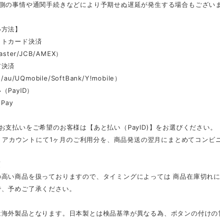
ー側の事情や通関手続きなどにより予期せぬ遅延が発生する場合もござい
い方法】
ットカード決済
aster/JCB/AMEX）
ア決済
au/UQmobile/SoftBank/Y!mobile）
（PayID）
Pay
お支払いをご希望のお客様は【あと払い（PayID)】をお選びください。
ID」アカウントにて1ヶ月のご利用分を、商品発送の翌月にまとめてコン
項
の高い商品を扱っておりますので、タイミングによっては 商品在庫切れ
で、予めご了承ください。
は海外製品となります。日本製とは検品基準が異なる為、ボタンの付けの