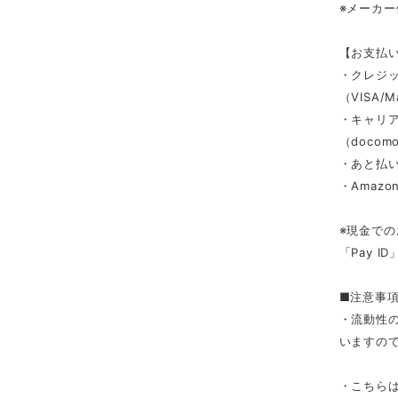
※メーカ
【お支払
・クレジ
（VISA/M
・キャリ
（docomo/
・あと払い
・Amazon
※現金での
「Pay 
■注意事
・流動性
いますの
・こちら