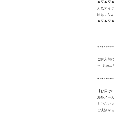
▲▽▲▽
人気アイテ
https://
▲▽▲▽
+-+-+-+
ご購入前
⇒
https:/
+-+-+-+
【お届け
海外メー
もござい
ご決済か