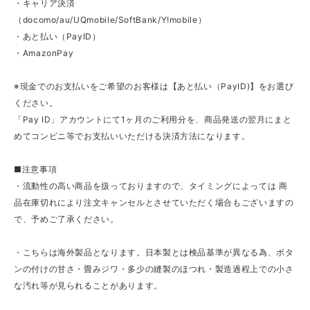
・キャリア決済
（docomo/au/UQmobile/SoftBank/Y!mobile）
・あと払い（PayID）
・AmazonPay
※現金でのお支払いをご希望のお客様は【あと払い（PayID)】をお選び
ください。
「Pay ID」アカウントにて1ヶ月のご利用分を、商品発送の翌月にまと
めてコンビニ等でお支払いいただける決済方法になります。
■注意事項
・流動性の高い商品を扱っておりますので、タイミングによっては 商
品在庫切れにより注文キャンセルとさせていただく場合もございますの
で、予めご了承ください。
・こちらは海外製品となります。日本製とは検品基準が異なる為、ボタ
ンの付けの甘さ・畳みジワ・多少の縫製のほつれ・製造過程上での小さ
な汚れ等が見られることがあります。