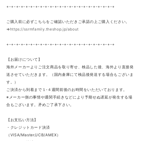
+-+-+-+-+-+-+-+-+-+-+-+-+-+-+-+-+-+-+-+-+-+-+
ご購入前に必ずこちらをご確認いただきご承諾の上ご購入ください。
⇒
https://ssrmfamily.theshop.jp/about
+-+-+-+-+-+-+-+-+-+-+-+-+-+-+-+-+-+-+-+-+-+-+
【お届けについて】
海外メーカーよりご注文商品を取り寄せ、検品した後、海外より直接発
送させていただきます。（国内倉庫にて検品後発送する場合もございま
す。）
ご決済から到着まで１‐４週間前後のお時間をいただいております。
※メーカー側の事情や通関手続きなどにより予期せぬ遅延が発生する場
合もございます。矛めご了承下さい。
【お支払い方法】
・クレジットカード決済
（VISA/Master/JCB/AMEX）