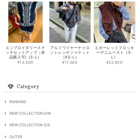
エンブロイダリーステ
アルミワイヤーナイロ
エポーレットフロッキ
ッチセットアップ（単
ントレンチジャケット
ーデニムベスト［S-
品購入可)［S-L］
［XS-L］
L］
¥13,500
¥17,500
¥22,900
Category
RANKING
NEW COLLECTION A/W
NEW COLLECTION S/S
OUTER