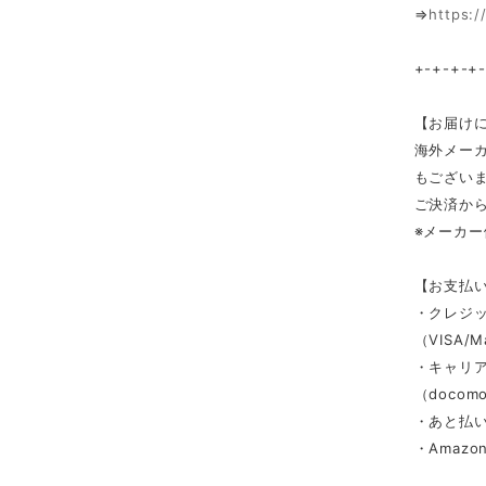
⇒
https:/
+-+-+-+
【お届け
海外メー
もござい
ご決済か
※メーカ
【お支払
・クレジ
（VISA/M
・キャリ
（docomo/
・あと払い
・Amazon