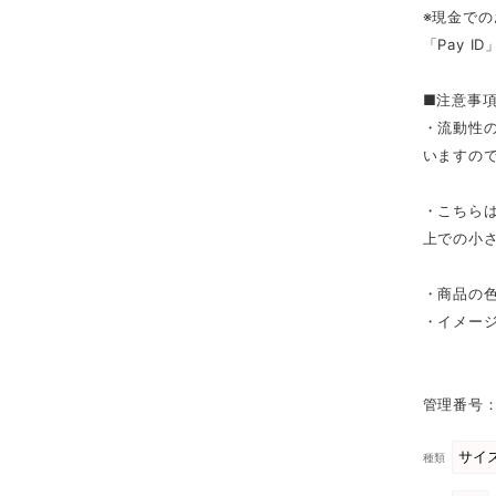
※現金での
「Pay 
■注意事
・流動性
いますの
・こちら
上での小
・商品の
・イメー
管理番号：
種類