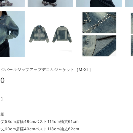
ジパールジップアップデニムジャケット［M-XL］
00
細】
詳細
58cm肩幅48cmバスト114cm袖丈61cm
丈60cm肩幅49cmバスト118cm袖丈62cm