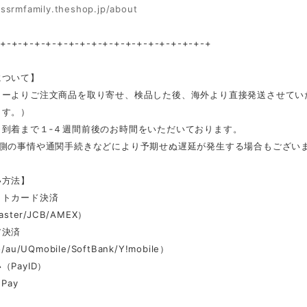
/ssrmfamily.theshop.jp/about
-+-+-+-+-+-+-+-+-+-+-+-+-+-+-+-+-+-+-+
について】
カーよりご注文商品を取り寄せ、検品した後、海外より直接発送させてい
ます。）
ら到着まで１‐４週間前後のお時間をいただいております。
ー側の事情や通関手続きなどにより予期せぬ遅延が発生する場合もござい
い方法】
ットカード決済
aster/JCB/AMEX）
ア決済
au/UQmobile/SoftBank/Y!mobile）
（PayID）
Pay