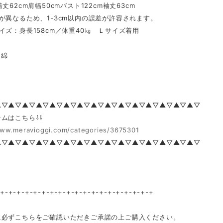
丈62cm肩幅50cmバスト122cm袖丈63cm
が異なるため、1-3cm以内の誤差が許容されます。
イズ：身長158cm／体重40㎏ Ｌサイズ着用
綿
▲▽▲▽▲▽▲▽▲▽▲▽▲▽▲▽▲▽▲▽▲▽▲▽▲▽▲▽▲▽
ムはこちら⇩⇩
www.meravioggi.com/categories/3675301
▲▽▲▽▲▽▲▽▲▽▲▽▲▽▲▽▲▽▲▽▲▽▲▽▲▽▲▽▲▽
-+-+-+-+-+-+-+-+-+-+-+-+-+-+-+-+-+-+-+
に必ずこちらをご確認いただきご承諾の上ご購入ください。