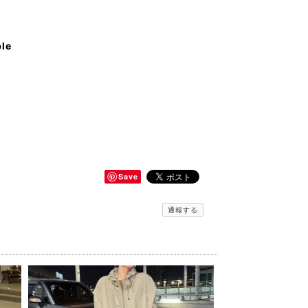
ble
Save
通報する