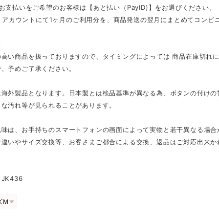
お支払いをご希望のお客様は【あと払い（PayID)】をお選びください。
ID」アカウントにて1ヶ月のご利用分を、商品発送の翌月にまとめてコン
項
の高い商品を扱っておりますので、タイミングによっては 商品在庫切れ
で、予めご了承ください。
は海外製品となります。日本製とは検品基準が異なる為、ボタンの付けの
さな汚れ等が見られることがあります。
色味は、お手持ちのスマートフォンの画面によって実物と若干異なる場合
ジ違いやサイズ交換等、お客さまご都合による交換、返品はご対応出来か
JK436