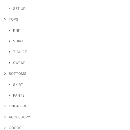
SET UP
TOPS
KNIT
SHIRT
T‐SHIRT
SWEAT
BOTTOMS
SKIRT
PANTS
ONE‐PIECE
ACCESSORY
GOODS