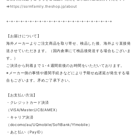
⇒
https://ssrmfamily.theshop.jp/about
+-+-+-+-+-+-+-+-+-+-+-+-+-+-+-+-+-+-+-+-+-+-+
【お届けについて】
海外メーカーよりご注文商品を取り寄せ、検品した後、海外より直接発
送させていただきます。（国内倉庫にて検品後発送する場合もございま
す。）
ご決済から到着まで１‐４週間前後のお時間をいただいております。
※メーカー側の事情や通関手続きなどにより予期せぬ遅延が発生する場
合もございます。矛めご了承下さい。
【お支払い方法】
・クレジットカード決済
（VISA/Master/JCB/AMEX）
・キャリア決済
（docomo/au/UQmobile/SoftBank/Y!mobile）
・あと払い（PayID）