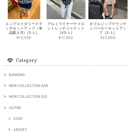
エンブロイダリーステ
アルミワイヤーナイロ
ダブルジップマウンテ
ッチセットアップ（単
ントレンチジャケット
ンパーカーセットアッ
品購入可)［S-L］
［XS-L］
プ［S-L］
¥13,500
¥17,500
¥22,900
Category
RANKING
NEW COLLECTION A/W
NEW COLLECTION S/S
OUTER
COAT
JACKET