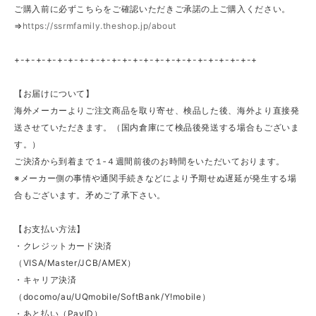
ご購入前に必ずこちらをご確認いただきご承諾の上ご購入ください。
⇒
https://ssrmfamily.theshop.jp/about
+-+-+-+-+-+-+-+-+-+-+-+-+-+-+-+-+-+-+-+-+-+-+
【お届けについて】
海外メーカーよりご注文商品を取り寄せ、検品した後、海外より直接発
送させていただきます。（国内倉庫にて検品後発送する場合もございま
す。）
ご決済から到着まで１‐４週間前後のお時間をいただいております。
※メーカー側の事情や通関手続きなどにより予期せぬ遅延が発生する場
合もございます。矛めご了承下さい。
【お支払い方法】
・クレジットカード決済
（VISA/Master/JCB/AMEX）
・キャリア決済
（docomo/au/UQmobile/SoftBank/Y!mobile）
・あと払い（PayID）