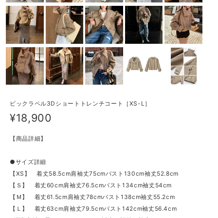
ビックラペル3Dショートトレンチコート［XS-L］
¥18,900
【商品詳細】
●サイズ詳細
【XS】 着丈58.5cm肩袖丈75cmバスト130cm袖丈52.8cm
【Ｓ】 着丈60cm肩袖丈76.5cmバスト134cm袖丈54cm
【Ｍ】 着丈61.5cm肩袖丈78cmバスト138cm袖丈55.2cm
【Ｌ】 着丈63cm肩袖丈79.5cmバスト142cm袖丈56.4cm