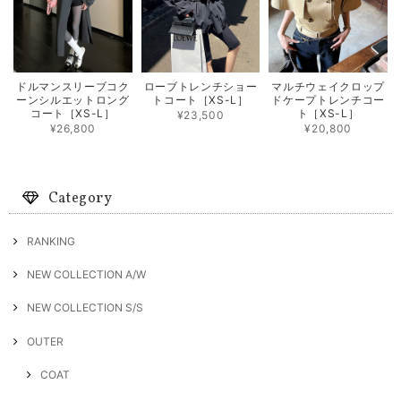
ドルマンスリーブコク
ローブトレンチショー
マルチウェイクロップ
ーンシルエットロング
トコート［XS-L］
ドケープトレンチコー
コート［XS-L］
ト［XS-L］
¥23,500
¥26,800
¥20,800
Category
RANKING
NEW COLLECTION A/W
NEW COLLECTION S/S
OUTER
COAT