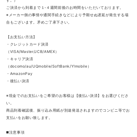
す。）
ご決済から到着まで１‐４週間前後のお時間をいただいております。
※メーカー側の事情や通関手続きなどにより予期せぬ遅延が発生する場
合もございます。矛めご了承下さい。
【お支払い方法】
・クレジットカード決済
（VISA/Master/JCB/AMEX）
・キャリア決済
（docomo/au/UQmobile/SoftBank/Y!mobile）
・AmazonPay
・後払い決済
※現金でのお支払いをご希望のお客様は【後払い決済】をお選びくださ
い。
商品到着確認後、振り込み用紙が別途発送されますのでコンビニ等でお
支払いをお願い致します。
◼️注意事項