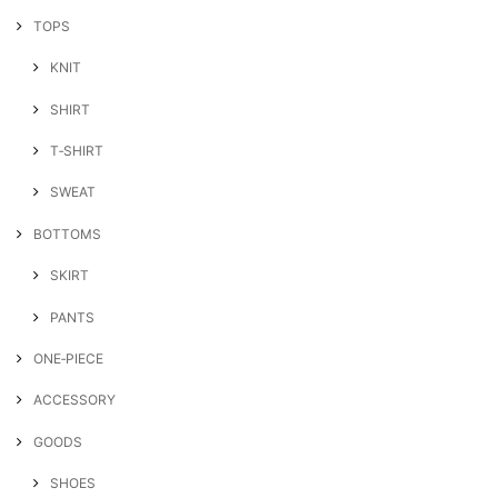
TOPS
KNIT
SHIRT
T‐SHIRT
SWEAT
BOTTOMS
SKIRT
PANTS
ONE‐PIECE
ACCESSORY
GOODS
SHOES