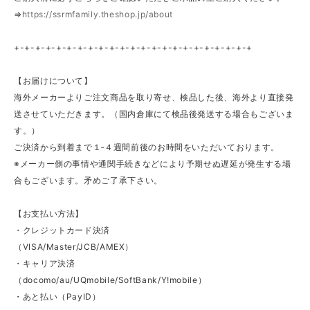
⇒
https://ssrmfamily.theshop.jp/about
+-+-+-+-+-+-+-+-+-+-+-+-+-+-+-+-+-+-+-+-+-+-+
【お届けについて】
海外メーカーよりご注文商品を取り寄せ、検品した後、海外より直接発
送させていただきます。（国内倉庫にて検品後発送する場合もございま
す。）
ご決済から到着まで１‐４週間前後のお時間をいただいております。
※メーカー側の事情や通関手続きなどにより予期せぬ遅延が発生する場
合もございます。矛めご了承下さい。
【お支払い方法】
・クレジットカード決済
（VISA/Master/JCB/AMEX）
・キャリア決済
（docomo/au/UQmobile/SoftBank/Y!mobile）
・あと払い（PayID）