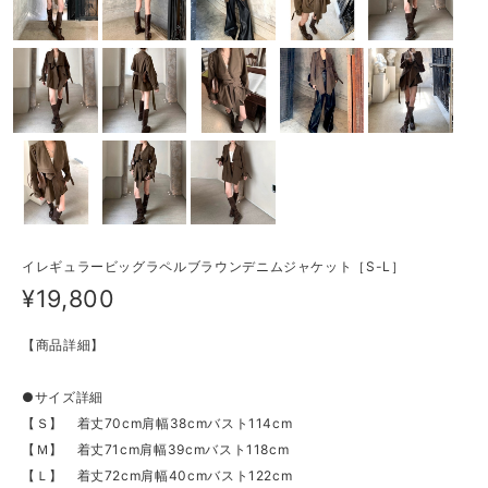
イレギュラービッグラペルブラウンデニムジャケット［S-L］
¥19,800
【商品詳細】
●サイズ詳細
【Ｓ】 着丈70cm肩幅38cmバスト114cm
【Ｍ】 着丈71cm肩幅39cmバスト118cm
【Ｌ】 着丈72cm肩幅40cmバスト122cm