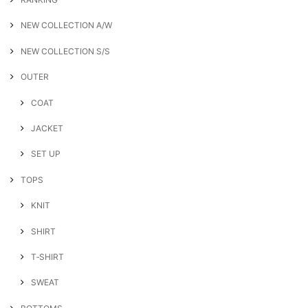
NEW COLLECTION A/W
NEW COLLECTION S/S
OUTER
COAT
JACKET
SET UP
TOPS
KNIT
SHIRT
T‐SHIRT
SWEAT