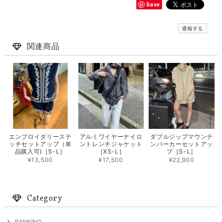
Save
通報する
関連商品
エンブロイダリーステ
アルミワイヤーナイロ
ダブルジップマウンテ
ッチセットアップ（単
ントレンチジャケット
ンパーカーセットアッ
品購入可)［S-L］
［XS-L］
プ［S-L］
¥13,500
¥17,500
¥22,900
Category
RANKING