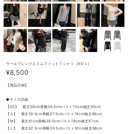
ウールブレンドスリムフィットＴシャツ［XS-L］
¥8,500
【商品詳細】
●サイズ詳細
【XS】 着丈58cm肩幅36.5cmバスト70cm袖丈65cm
【Ｓ】 着丈59.5cm肩幅37.5cmバスト74cm袖丈66cm
【Ｍ】 着丈61cm肩幅38.5cmバスト78cm袖丈67cm
【Ｌ】 着丈62.5cm肩幅39.5cmバスト82cm袖丈68cm