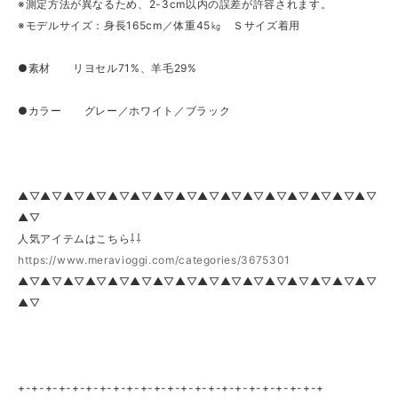
※測定方法が異なるため、2-3cm以内の誤差が許容されます。
※モデルサイズ：身長165cm／体重45㎏ Ｓサイズ着用
●素材 リヨセル71%、羊毛29%
●カラー グレー／ホワイト／ブラック
▲▽▲▽▲▽▲▽▲▽▲▽▲▽▲▽▲▽▲▽▲▽▲▽▲▽▲▽▲▽▲▽
▲▽
人気アイテムはこちら⇩⇩
https://www.meravioggi.com/categories/3675301
▲▽▲▽▲▽▲▽▲▽▲▽▲▽▲▽▲▽▲▽▲▽▲▽▲▽▲▽▲▽▲▽
▲▽
+-+-+-+-+-+-+-+-+-+-+-+-+-+-+-+-+-+-+-+-+-+-+