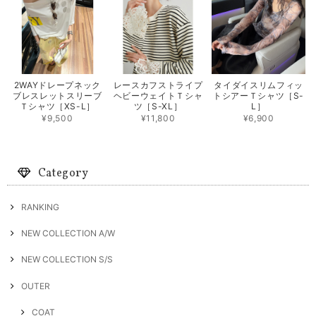
2WAYドレープネック
レースカフストライプ
タイダイスリムフィッ
ブレスレットスリーブ
ヘビーウェイトＴシャ
トシアーＴシャツ［S-
Ｔシャツ［XS-L］
ツ［S-XL］
L］
¥9,500
¥11,800
¥6,900
Category
RANKING
NEW COLLECTION A/W
NEW COLLECTION S/S
OUTER
COAT