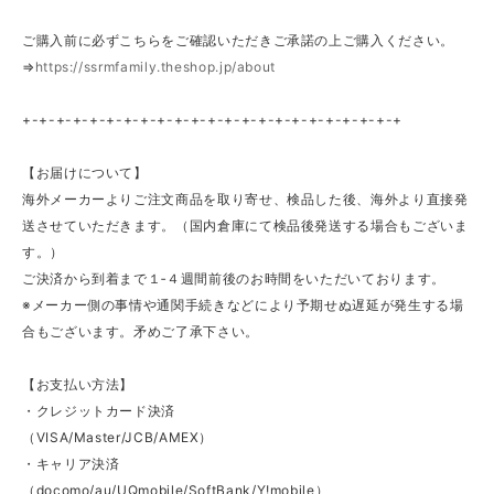
ご購入前に必ずこちらをご確認いただきご承諾の上ご購入ください。
⇒
https://ssrmfamily.theshop.jp/about
+-+-+-+-+-+-+-+-+-+-+-+-+-+-+-+-+-+-+-+-+-+-+
【お届けについて】
海外メーカーよりご注文商品を取り寄せ、検品した後、海外より直接発
送させていただきます。（国内倉庫にて検品後発送する場合もございま
す。）
ご決済から到着まで１‐４週間前後のお時間をいただいております。
※メーカー側の事情や通関手続きなどにより予期せぬ遅延が発生する場
合もございます。矛めご了承下さい。
【お支払い方法】
・クレジットカード決済
（VISA/Master/JCB/AMEX）
・キャリア決済
（docomo/au/UQmobile/SoftBank/Y!mobile）