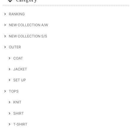
Category
RANKING
NEW COLLECTION A/W
NEW COLLECTION S/S
OUTER
COAT
JACKET
SET UP
TOPS
KNIT
SHIRT
T‐SHIRT