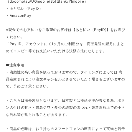
（docomo/au/UQmobile/SoftBank/Y!mobile）
・あと払い（PayID）
・AmazonPay
※現金でのお支払いをご希望のお客様は【あと払い（PayID)】をお選び
ください。
「Pay ID」アカウントにて1ヶ月のご利用分を、商品発送の翌月にまと
めてコンビニ等でお支払いいただける決済方法になります。
■注意事項
・流動性の高い商品を扱っておりますので、タイミングによっては 商
品在庫切れにより注文キャンセルとさせていただく場合もございますの
で、予めご了承ください。
・こちらは海外製品となります。日本製とは検品基準が異なる為、ボタ
ンの付けの甘さ・畳みジワ・多少の縫製のほつれ・製造過程上での小さ
な汚れ等が見られることがあります。
・商品の色味は、お手持ちのスマートフォンの画面によって実物と若干