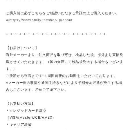
ご購入前に必ずこちらをご確認いただきご承諾の上ご購入ください。
⇒
https://ssrmfamily.theshop.jp/about
+-+-+-+-+-+-+-+-+-+-+-+-+-+-+-+-+-+-+-+-+-+-+
【お届けについて】
海外メーカーよりご注文商品を取り寄せ、検品した後、海外より直接発
送させていただきます。（国内倉庫にて検品後発送する場合もございま
す。）
ご決済から到着まで１‐４週間前後のお時間をいただいております。
※メーカー側の事情や通関手続きなどにより予期せぬ遅延が発生する場
合もございます。矛めご了承下さい。
【お支払い方法】
・クレジットカード決済
（VISA/Master/JCB/AMEX）
・キャリア決済