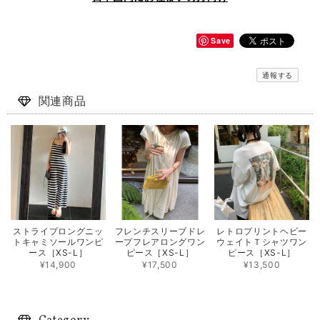
Save
通報する
関連商品
ストライプロングニッ
フレンチスリーブドレ
レトロプリントヘビー
トキャミソールワンピ
ープフレアロングワン
ウェイトＴシャツワン
ース［XS-L］
ピース［XS-L］
ピース［XS-L］
¥14,900
¥17,500
¥13,500