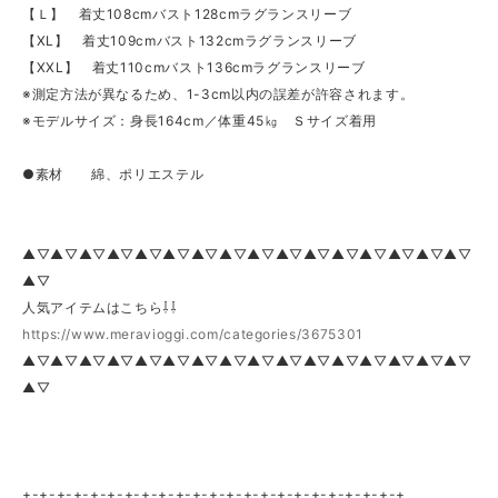
【Ｌ】 着丈108cmバスト128cmラグランスリーブ
【XL】 着丈109cmバスト132cmラグランスリーブ
【XXL】 着丈110cmバスト136cmラグランスリーブ
※測定方法が異なるため、1-3cm以内の誤差が許容されます。
※モデルサイズ：身長164cm／体重45㎏ Ｓサイズ着用
●素材 綿、ポリエステル
▲▽▲▽▲▽▲▽▲▽▲▽▲▽▲▽▲▽▲▽▲▽▲▽▲▽▲▽▲▽▲▽
▲▽
人気アイテムはこちら⇩⇩
https://www.meravioggi.com/categories/3675301
▲▽▲▽▲▽▲▽▲▽▲▽▲▽▲▽▲▽▲▽▲▽▲▽▲▽▲▽▲▽▲▽
▲▽
+-+-+-+-+-+-+-+-+-+-+-+-+-+-+-+-+-+-+-+-+-+-+