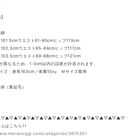
細】
詳細
01.5cmウエスト61-80cmヒップ113cm
02.5cmウエスト65-84cmヒップ117cm
03.5cmウエスト69-88cmヒップ121cm
が異なるため、1-3cm以内の誤差が許容されます。
イズ：身長163cm／体重50㎏ Ｍサイズ着用
綿（裏起毛）
▲▽▲▽▲▽▲▽▲▽▲▽▲▽▲▽▲▽▲▽▲▽▲▽▲▽▲▽▲▽
ムはこちら⇩⇩
www.meravioggi.com/categories/3675301