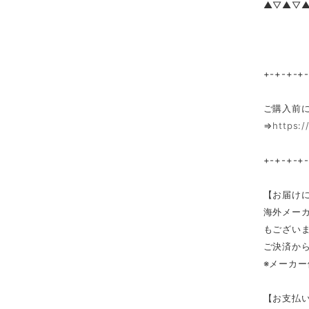
▲▽▲▽
+-+-+-+
ご購入前
⇒
https:/
+-+-+-+
【お届け
海外メー
もござい
ご決済か
※メーカ
【お支払