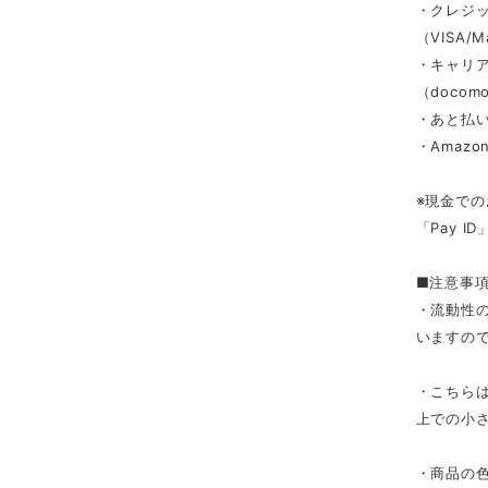
・クレジ
（VISA/M
・キャリ
（docomo/
・あと払い
・Amazon
※現金での
「Pay 
■注意事
・流動性
いますの
・こちら
上での小
・商品の