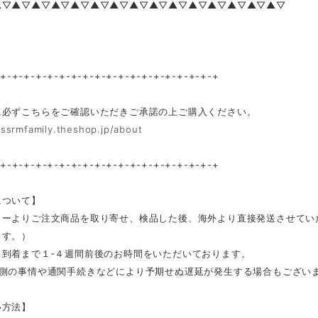
▲▽▲▽▲▽▲▽▲▽▲▽▲▽▲▽▲▽▲▽▲▽▲▽▲▽▲▽▲▽
-+-+-+-+-+-+-+-+-+-+-+-+-+-+-+-+-+-+-+
に必ずこちらをご確認いただきご承諾の上ご購入ください。
/ssrmfamily.theshop.jp/about
-+-+-+-+-+-+-+-+-+-+-+-+-+-+-+-+-+-+-+
について】
カーよりご注文商品を取り寄せ、検品した後、海外より直接発送させてい
ます。）
ら到着まで１‐４週間前後のお時間をいただいております。
ー側の事情や通関手続きなどにより予期せぬ遅延が発生する場合もござい
い方法】