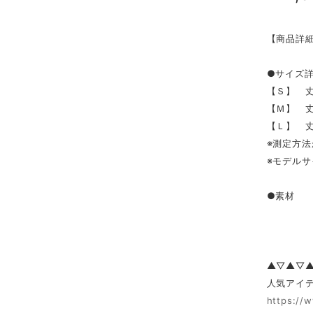
【商品詳
●サイズ
【Ｓ】 丈1
【Ｍ】 丈1
【Ｌ】 丈1
※測定方法
※モデルサ
●素材 
▲▽▲▽
人気アイテ
https://