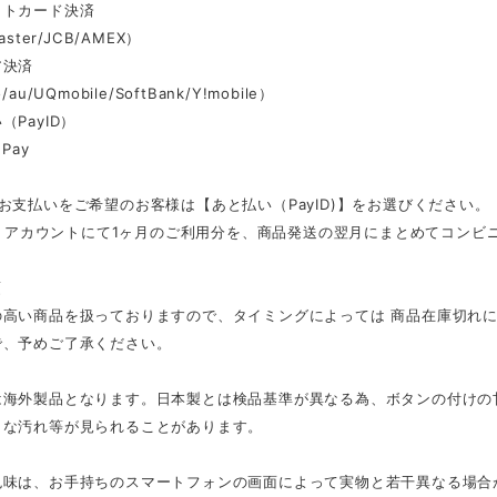
ットカード決済
aster/JCB/AMEX）
ア決済
au/UQmobile/SoftBank/Y!mobile）
（PayID）
Pay
お支払いをご希望のお客様は【あと払い（PayID)】をお選びください。
ID」アカウントにて1ヶ月のご利用分を、商品発送の翌月にまとめてコン
項
の高い商品を扱っておりますので、タイミングによっては 商品在庫切れ
で、予めご了承ください。
は海外製品となります。日本製とは検品基準が異なる為、ボタンの付けの
さな汚れ等が見られることがあります。
色味は、お手持ちのスマートフォンの画面によって実物と若干異なる場合