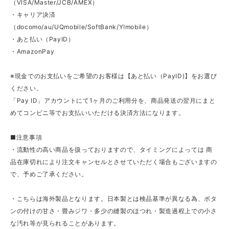
（VISA/Master/JCB/AMEX）
・キャリア決済
（docomo/au/UQmobile/SoftBank/Y!mobile）
・あと払い（PayID）
・AmazonPay
※現金でのお支払いをご希望のお客様は【あと払い（PayID)】をお選び
ください。
「Pay ID」アカウントにて1ヶ月のご利用分を、商品発送の翌月にまと
めてコンビニ等でお支払いいただける決済方法になります。
■注意事項
・流動性の高い商品を扱っておりますので、タイミングによっては 商
品在庫切れにより注文キャンセルとさせていただく場合もございますの
で、予めご了承ください。
・こちらは海外製品となります。日本製とは検品基準が異なる為、ボタ
ンの付けの甘さ・畳みジワ・多少の縫製のほつれ・製造過程上での小さ
な汚れ等が見られることがあります。