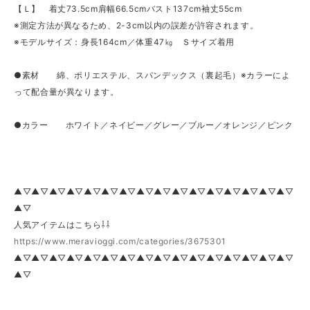
【Ｌ】 着丈73.5cm肩幅66.5cmバスト137cm袖丈55cm
※測定方法が異なるため、2-3cm以内の誤差が許容されます。
※モデルサイズ：身長164cm／体重47㎏ Ｓサイズ着用
●素材 綿、ポリエステル、スパンデックス（裏起毛）※カラーによ
って配合量が異なります。
●カラー ホワイト／ネイビー／グレー／ブルー／オレンジ／ピンク
▲▽▲▽▲▽▲▽▲▽▲▽▲▽▲▽▲▽▲▽▲▽▲▽▲▽▲▽▲▽▲▽
▲▽
人気アイテムはこちら⇩⇩
https://www.meravioggi.com/categories/3675301
▲▽▲▽▲▽▲▽▲▽▲▽▲▽▲▽▲▽▲▽▲▽▲▽▲▽▲▽▲▽▲▽
▲▽