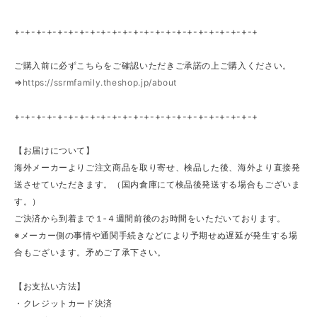
+-+-+-+-+-+-+-+-+-+-+-+-+-+-+-+-+-+-+-+-+-+-+
ご購入前に必ずこちらをご確認いただきご承諾の上ご購入ください。
⇒
https://ssrmfamily.theshop.jp/about
+-+-+-+-+-+-+-+-+-+-+-+-+-+-+-+-+-+-+-+-+-+-+
【お届けについて】
海外メーカーよりご注文商品を取り寄せ、検品した後、海外より直接発
送させていただきます。（国内倉庫にて検品後発送する場合もございま
す。）
ご決済から到着まで１‐４週間前後のお時間をいただいております。
※メーカー側の事情や通関手続きなどにより予期せぬ遅延が発生する場
合もございます。矛めご了承下さい。
【お支払い方法】
・クレジットカード決済