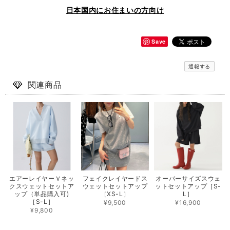
日本国内にお住まいの方向け
Save
通報する
関連商品
エアーレイヤーＶネッ
フェイクレイヤードス
オーバーサイズスウェ
クスウェットセットア
ウェットセットアップ
ットセットアップ［S-
ップ（単品購入可)
［XS-L］
L］
［S-L］
¥9,500
¥16,900
¥9,800