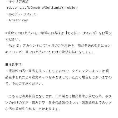
・キャリア決済
（docomo/au/UQmobile/SoftBank/Y!mobile）
・あと払い（PayID）
・AmazonPay
※現金でのお支払いをご希望のお客様は【あと払い（PayID)】をお選び
ください。
「Pay ID」アカウントにて1ヶ月のご利用分を、商品発送の翌月にまと
めてコンビニ等でお支払いいただける決済方法になります。
■注意事項
・流動性の高い商品を扱っておりますので、タイミングによっては 商
品在庫切れにより注文キャンセルとさせていただく場合もございますの
で、予めご了承ください。
・こちらは海外製品となります。日本製とは検品基準が異なる為、ボタ
ンの付けの甘さ・畳みジワ・多少の縫製のほつれ・製造過程上での小さ
な汚れ等が見られることがあります。