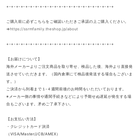
+-+-+-+-+-+-+-+-+-+-+-+-+-+-+-+-+-+-+-+-+-+-+
ご購入前に必ずこちらをご確認いただきご承諾の上ご購入ください。
⇒
https://ssrmfamily.theshop.jp/about
+-+-+-+-+-+-+-+-+-+-+-+-+-+-+-+-+-+-+-+-+-+-+
【お届けについて】
海外メーカーよりご注文商品を取り寄せ、検品した後、海外より直接発
送させていただきます。（国内倉庫にて検品後発送する場合もございま
す。）
ご決済から到着まで１‐４週間前後のお時間をいただいております。
※メーカー側の事情や通関手続きなどにより予期せぬ遅延が発生する場
合もございます。矛めご了承下さい。
【お支払い方法】
・クレジットカード決済
（VISA/Master/JCB/AMEX）