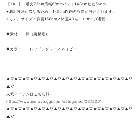
【XXL】 着丈75cm肩幅68cmバスト148cm袖丈56cm
※測定方法が異なるため、1-3cm以内の誤差が許容されます。
※モデルサイズ：身長158cm／体重40㎏ Ｌサイズ着用
●素材 綿（裏起毛）
●カラー レッド／グレー／ネイビー
▲▽▲▽▲▽▲▽▲▽▲▽▲▽▲▽▲▽▲▽▲▽▲▽▲▽▲▽▲▽▲▽
▲▽
人気アイテムはこちら⇩⇩
https://www.meravioggi.com/categories/3675301
▲▽▲▽▲▽▲▽▲▽▲▽▲▽▲▽▲▽▲▽▲▽▲▽▲▽▲▽▲▽▲▽
▲▽