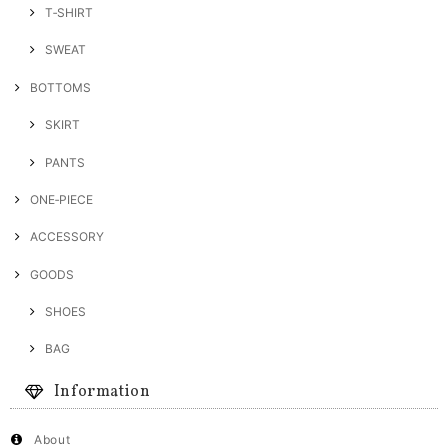
T‐SHIRT
SWEAT
BOTTOMS
SKIRT
PANTS
ONE‐PIECE
ACCESSORY
GOODS
SHOES
BAG
Information
About