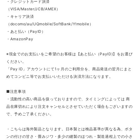
・クレジットカード決済
（VISA/Master/JCB/AMEX）
・キャリア決済
（docomo/au/UQmobile/SoftBank/Y!mobile）
・あと払い（PayID）
・AmazonPay
※現金でのお支払いをご希望のお客様は【あと払い（PayID)】をお選び
ください。
「Pay ID」アカウントにて1ヶ月のご利用分を、商品発送の翌月にまと
めてコンビニ等でお支払いいただける決済方法になります。
■注意事項
・流動性の高い商品を扱っておりますので、タイミングによっては 商
品在庫切れにより注文キャンセルとさせていただく場合もございますの
で、予めご了承ください。
・こちらは海外製品となります。日本製とは検品基準が異なる為、ボタ
ンの付けの甘さ・畳みジワ・多少の縫製のほつれ・製造過程上での小さ