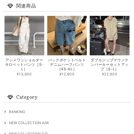
関連商品
アシメワンショルダー
バックポケットベルト
ダブルジップマウンテ
サロペットパンツ［S-
デニムハーフパンツ
ンパーカーセットアッ
L］
［XS-XL］
プ［S-L］
¥13,900
¥12,900
¥22,900
Category
RANKING
NEW COLLECTION A/W
NEW COLLECTION S/S