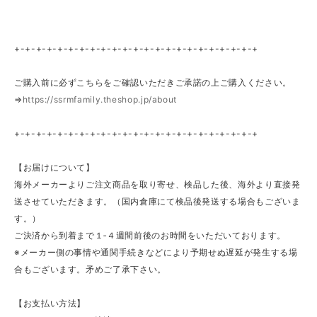
+-+-+-+-+-+-+-+-+-+-+-+-+-+-+-+-+-+-+-+-+-+-+
ご購入前に必ずこちらをご確認いただきご承諾の上ご購入ください。
⇒
https://ssrmfamily.theshop.jp/about
+-+-+-+-+-+-+-+-+-+-+-+-+-+-+-+-+-+-+-+-+-+-+
【お届けについて】
海外メーカーよりご注文商品を取り寄せ、検品した後、海外より直接発
送させていただきます。（国内倉庫にて検品後発送する場合もございま
す。）
ご決済から到着まで１‐４週間前後のお時間をいただいております。
※メーカー側の事情や通関手続きなどにより予期せぬ遅延が発生する場
合もございます。矛めご了承下さい。
【お支払い方法】