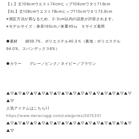
【Ｌ】丈106cmウエスト74cmヒップ106cmワタリ71.6cm
【XL】丈108cmウエスト78cmヒップ110cmワタリ73.9cm
※測定方法が異なるため、2-3cm以内の誤差が許容されます。
※モデルサイズ：身長165cm／体重45㎏ Ｓサイズ着用
●素材 綿59.7%、ポリエステル40.3％（裏地：ポリエステル
94.0%、スパンデックス6%）
●カラー グレー／ピンク／ネイビー／ブラウン
▲▽▲▽▲▽▲▽▲▽▲▽▲▽▲▽▲▽▲▽▲▽▲▽▲▽▲▽▲▽▲▽
▲▽
人気アイテムはこちら⇩⇩
https://www.meravioggi.com/categories/3675301
▲▽▲▽▲▽▲▽▲▽▲▽▲▽▲▽▲▽▲▽▲▽▲▽▲▽▲▽▲▽▲▽
▲▽