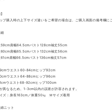
細】
アップ購入時の上下サイズ違いをご希望の場合は、ご購入画面の備考欄に
詳細
9cm肩幅64.5cmバスト128cm袖丈55cm
0cm肩幅65.5cmバスト132cm袖丈56cm
1cm肩幅66.5cmバスト136cm袖丈57cm
9cmウエスト60-84cmヒップ92cm
0cmウエスト64-88cmヒップ96cm
cmウエスト68-92cmヒップ100cm
が異なるため、1-3cm以内の誤差が許容されます。
イズ：身長163cm／体重50㎏ Ｍサイズ着用
綿ニット