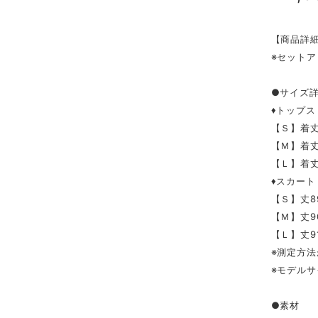
【商品詳
※セット
●サイズ
♦トップス
【Ｓ】着丈5
【Ｍ】着丈6
【Ｌ】着丈6
♦スカート
【Ｓ】丈8
【Ｍ】丈9
【Ｌ】丈91
※測定方法
※モデルサ
●素材 