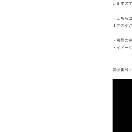
いますの
・こちら
上での小
・商品の
・イメー
管理番号：