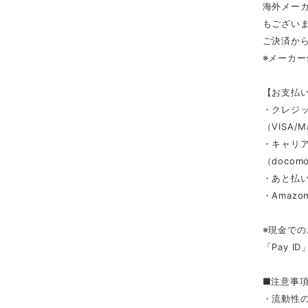
海外メー
もござい
ご決済か
※メーカ
【お支払
・クレジ
（VISA/M
・キャリ
（docomo/
・あと払い
・Amazon
※現金での
「Pay 
■注意事
・流動性