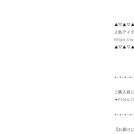
▲▽▲▽
人気アイテ
https://
▲▽▲▽
+-+-+-+
ご購入前
⇒
https:/
+-+-+-+
【お届け