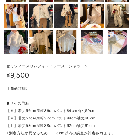
セミシアースリムフィットレースＴシャツ［S-L］
¥9,500
【商品詳細】
●サイズ詳細
【Ｓ】着丈56cm肩幅36cmバスト84cm袖丈59cm
【Ｍ】着丈57cm肩幅37cmバスト88cm袖丈60cm
【Ｌ】着丈58cm肩幅38cmバスト92cm袖丈61cm
※測定方法が異なるため、1-3cm以内の誤差が許容されます。