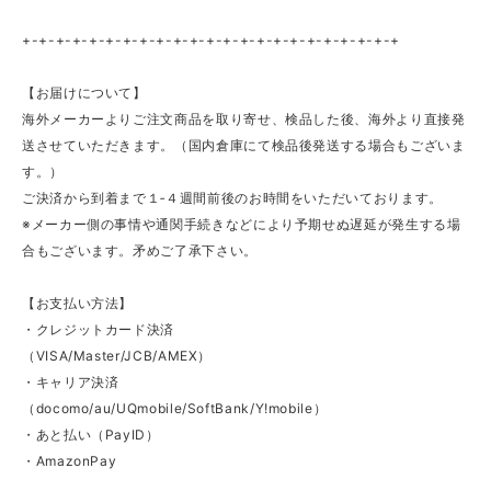
+-+-+-+-+-+-+-+-+-+-+-+-+-+-+-+-+-+-+-+-+-+-+
【お届けについて】
海外メーカーよりご注文商品を取り寄せ、検品した後、海外より直接発
送させていただきます。（国内倉庫にて検品後発送する場合もございま
す。）
ご決済から到着まで１‐４週間前後のお時間をいただいております。
※メーカー側の事情や通関手続きなどにより予期せぬ遅延が発生する場
合もございます。矛めご了承下さい。
【お支払い方法】
・クレジットカード決済
（VISA/Master/JCB/AMEX）
・キャリア決済
（docomo/au/UQmobile/SoftBank/Y!mobile）
・あと払い（PayID）
・AmazonPay