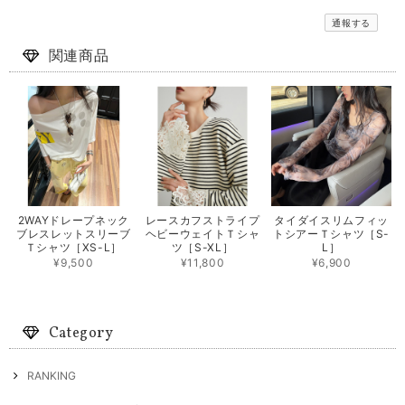
通報する
関連商品
2WAYドレープネック
レースカフストライプ
タイダイスリムフィッ
ブレスレットスリーブ
ヘビーウェイトＴシャ
トシアーＴシャツ［S-
Ｔシャツ［XS-L］
ツ［S-XL］
L］
¥9,500
¥11,800
¥6,900
Category
RANKING