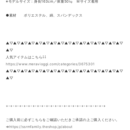
※モデルサイズ：身長163cm／体重50㎏ Ｍサイズ着用
●素材 ポリエステル、綿、スパンデックス
▲▽▲▽▲▽▲▽▲▽▲▽▲▽▲▽▲▽▲▽▲▽▲▽▲▽▲▽▲▽▲▽
▲▽
人気アイテムはこちら⇩⇩
https://www.meravioggi.com/categories/3675301
▲▽▲▽▲▽▲▽▲▽▲▽▲▽▲▽▲▽▲▽▲▽▲▽▲▽▲▽▲▽▲▽
▲▽
+-+-+-+-+-+-+-+-+-+-+-+-+-+-+-+-+-+-+-+-+-+-+
ご購入前に必ずこちらをご確認いただきご承諾の上ご購入ください。
⇒
https://ssrmfamily.theshop.jp/about