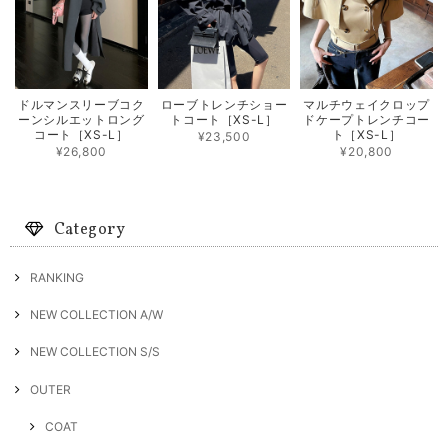
ドルマンスリーブコク
ローブトレンチショー
マルチウェイクロップ
ーンシルエットロング
トコート［XS-L］
ドケープトレンチコー
コート［XS-L］
ト［XS-L］
¥23,500
¥26,800
¥20,800
Category
RANKING
NEW COLLECTION A/W
NEW COLLECTION S/S
OUTER
COAT