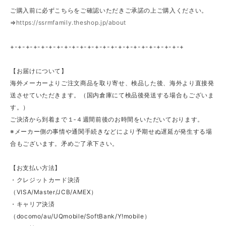
ご購入前に必ずこちらをご確認いただきご承諾の上ご購入ください。
⇒
https://ssrmfamily.theshop.jp/about
+-+-+-+-+-+-+-+-+-+-+-+-+-+-+-+-+-+-+-+-+-+-+
【お届けについて】
海外メーカーよりご注文商品を取り寄せ、検品した後、海外より直接発
送させていただきます。（国内倉庫にて検品後発送する場合もございま
す。）
ご決済から到着まで１‐４週間前後のお時間をいただいております。
※メーカー側の事情や通関手続きなどにより予期せぬ遅延が発生する場
合もございます。矛めご了承下さい。
【お支払い方法】
・クレジットカード決済
（VISA/Master/JCB/AMEX）
・キャリア決済
（docomo/au/UQmobile/SoftBank/Y!mobile）