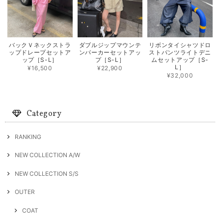
バックＶネックストラ
ダブルジップマウンテ
リボンタイシャツドロ
ップドレープセットア
ンパーカーセットアッ
ストパンツライトデニ
ップ［S-L］
プ［S-L］
ムセットアップ［S-
L］
¥16,500
¥22,900
¥32,000
Category
RANKING
NEW COLLECTION A/W
NEW COLLECTION S/S
OUTER
COAT