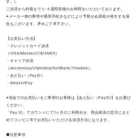
す。）
ご決済から到着まで１‐４週間前後のお時間をいただいております。
※メーカー側の事情や通関手続きなどにより予期せぬ遅延が発生する場
合もございます。矛めご了承下さい。
【お支払い方法】
・クレジットカード決済
（VISA/Master/JCB/AMEX）
・キャリア決済
（docomo/au/UQmobile/SoftBank/Y!mobile）
・あと払い（PayID）
・AmazonPay
※現金でのお支払いをご希望のお客様は【あと払い（PayID)】をお選び
ください。
「Pay ID」アカウントにて1ヶ月のご利用分を、商品発送の翌月にまと
めてコンビニ等でお支払いいただける決済方法になります。
■注意事項