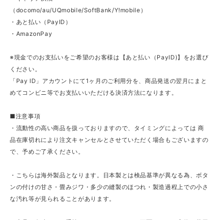
（docomo/au/UQmobile/SoftBank/Y!mobile）
・あと払い（PayID）
・AmazonPay
※現金でのお支払いをご希望のお客様は【あと払い（PayID)】をお選び
ください。
「Pay ID」アカウントにて1ヶ月のご利用分を、商品発送の翌月にまと
めてコンビニ等でお支払いいただける決済方法になります。
■注意事項
・流動性の高い商品を扱っておりますので、タイミングによっては 商
品在庫切れにより注文キャンセルとさせていただく場合もございますの
で、予めご了承ください。
・こちらは海外製品となります。日本製とは検品基準が異なる為、ボタ
ンの付けの甘さ・畳みジワ・多少の縫製のほつれ・製造過程上での小さ
な汚れ等が見られることがあります。