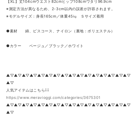
【XL】丈104cmウエスト82cmヒップ108cmワタリ96.9cm
※測定方法が異なるため、2-3cm以内の誤差が許容されます。
※モデルサイズ：身長165cm／体重45㎏ Ｓサイズ着用
●素材 綿、ビスコース、ナイロン（裏地：ポリエステル）
●カラー ベージュ／ブラック／ホワイト
▲▽▲▽▲▽▲▽▲▽▲▽▲▽▲▽▲▽▲▽▲▽▲▽▲▽▲▽▲▽▲▽
▲▽
人気アイテムはこちら⇩⇩
https://www.meravioggi.com/categories/3675301
▲▽▲▽▲▽▲▽▲▽▲▽▲▽▲▽▲▽▲▽▲▽▲▽▲▽▲▽▲▽▲▽
▲▽