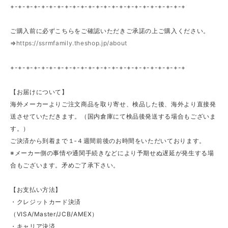
+-+-+-+-+-+-+-+-+-+-+-+-+-+-+-+-+-+-+-+-+-+-+
ご購入前に必ずこちらをご確認いただきご承諾の上ご購入ください。
⇒
https://ssrmfamily.theshop.jp/about
+-+-+-+-+-+-+-+-+-+-+-+-+-+-+-+-+-+-+-+-+-+-+
【お届けについて】
海外メーカーよりご注文商品を取り寄せ、検品した後、海外より直接発
送させていただきます。（国内倉庫にて検品後発送する場合もございま
す。）
ご決済から到着まで１‐４週間前後のお時間をいただいております。
※メーカー側の事情や通関手続きなどにより予期せぬ遅延が発生する場
合もございます。矛めご了承下さい。
【お支払い方法】
・クレジットカード決済
（VISA/Master/JCB/AMEX）
・キャリア決済