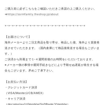
ご購入前に必ずこちらをご確認いただきご承諾の上ご購入ください。
⇒
https://ssrmfamily.theshop.jp/about
+-+-+-+-+-+-+-+-+-+-+-+-+-+-+-+-+-+-+-+-+-+-+
【お届けについて】
海外メーカーよりご注文商品を取り寄せ、検品した後、海外より直接発
送させていただきます。（国内倉庫にて検品後発送する場合もございま
す。）
ご決済から到着まで１‐４週間前後のお時間をいただいております。
※メーカー側の事情や通関手続きなどにより予期せぬ遅延が発生する場
合もございます。矛めご了承下さい。
【お支払い方法】
・クレジットカード決済
（VISA/Master/JCB/AMEX）
・キャリア決済
（docomo/au/UQmobile/SoftBank/Y!mobile）