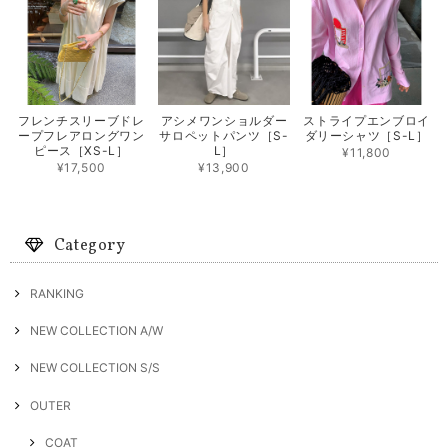
フレンチスリーブドレ
アシメワンショルダー
ストライプエンブロイ
ープフレアロングワン
サロペットパンツ［S-
ダリーシャツ［S-L］
ピース［XS-L］
L］
¥11,800
¥17,500
¥13,900
Category
RANKING
NEW COLLECTION A/W
NEW COLLECTION S/S
OUTER
COAT