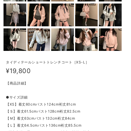
タイディテールショートトレンチコート［XS-L］
¥19,800
【商品詳細】
●サイズ詳細
【XS】着丈60cmバスト124cm裄丈81cm
【Ｓ】着丈61.5cmバスト128cm裄丈82.5cm
【Ｍ】着丈63cmバスト132cm裄丈84cm
【Ｌ】着丈64.5cmバスト136cm裄丈85.5cm