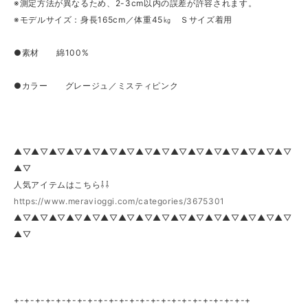
※測定方法が異なるため、2-3cm以内の誤差が許容されます。
※モデルサイズ：身長165cm／体重45㎏ Ｓサイズ着用
●素材 綿100%
●カラー グレージュ／ミスティピンク
▲▽▲▽▲▽▲▽▲▽▲▽▲▽▲▽▲▽▲▽▲▽▲▽▲▽▲▽▲▽▲▽
▲▽
人気アイテムはこちら⇩⇩
https://www.meravioggi.com/categories/3675301
▲▽▲▽▲▽▲▽▲▽▲▽▲▽▲▽▲▽▲▽▲▽▲▽▲▽▲▽▲▽▲▽
▲▽
+-+-+-+-+-+-+-+-+-+-+-+-+-+-+-+-+-+-+-+-+-+-+