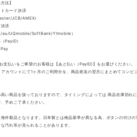
い方法】
ットカード決済
aster/JCB/AMEX）
ア決済
au/UQmobile/SoftBank/Y!mobile）
（PayID）
Pay
お支払いをご希望のお客様は【あと払い（PayID)】をお選びください。
ID」アカウントにて1ヶ月のご利用分を、商品発送の翌月にまとめてコン
項
の高い商品を扱っておりますので、タイミングによっては 商品在庫切れ
で、予めご了承ください。
は海外製品となります。日本製とは検品基準が異なる為、ボタンの付けの
さな汚れ等が見られることがあります。