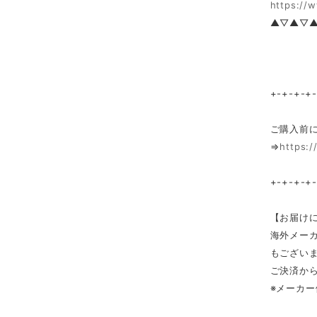
https://
▲▽▲▽
+-+-+-+
ご購入前
⇒
https:/
+-+-+-+
【お届け
海外メー
もござい
ご決済か
※メーカ