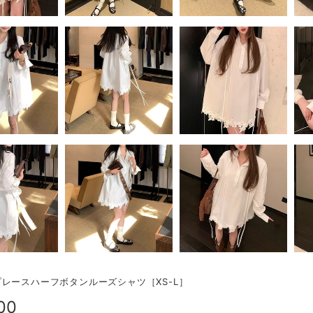
レースハーフボタンルーズシャツ［XS-L］
00