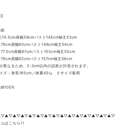
細】
詳細
74.5cm肩幅59cmバスト145cm袖丈53cm
6cm肩幅60cmバスト149cm袖丈54cm
7.5cm肩幅61cmバスト153cm袖丈55cm
9cm肩幅62cmバスト157cm袖丈56cm
が異なるため、2-3cm以内の誤差が許容されます。
イズ：身長165cm／体重45㎏ Ｓサイズ着用
100%
▲▽▲▽▲▽▲▽▲▽▲▽▲▽▲▽▲▽▲▽▲▽▲▽▲▽▲▽▲▽
ムはこちら⇩⇩