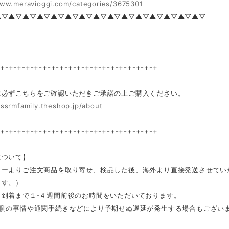
www.meravioggi.com/categories/3675301
▲▽▲▽▲▽▲▽▲▽▲▽▲▽▲▽▲▽▲▽▲▽▲▽▲▽▲▽▲▽
-+-+-+-+-+-+-+-+-+-+-+-+-+-+-+-+-+-+-+
に必ずこちらをご確認いただきご承諾の上ご購入ください。
/ssrmfamily.theshop.jp/about
-+-+-+-+-+-+-+-+-+-+-+-+-+-+-+-+-+-+-+
について】
カーよりご注文商品を取り寄せ、検品した後、海外より直接発送させてい
ます。）
ら到着まで１‐４週間前後のお時間をいただいております。
ー側の事情や通関手続きなどにより予期せぬ遅延が発生する場合もござい