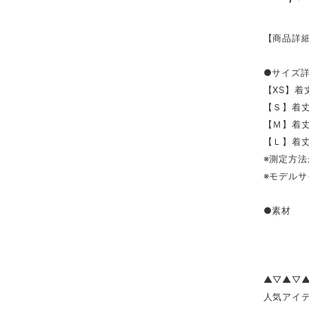
【商品詳
●サイズ
【XS】着丈
【Ｓ】着丈7
【Ｍ】着丈7
【Ｌ】着丈7
※測定方法
※モデルサ
●素材 綿
▲▽▲▽
人気アイテ