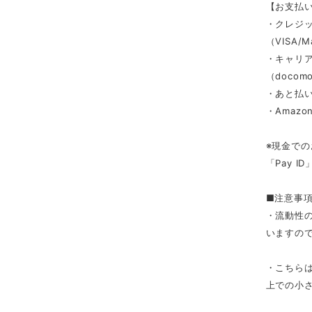
【お支払
・クレジ
（VISA/M
・キャリ
（docomo/
・あと払い
・Amazon
※現金での
「Pay 
■注意事
・流動性
いますの
・こちら
上での小