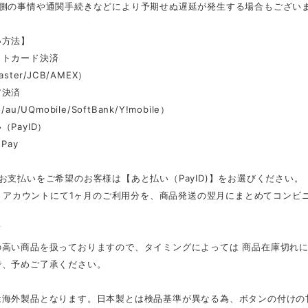
ー側の事情や通関手続きなどにより予期せぬ遅延が発生する場合もござい
い方法】
ットカード決済
aster/JCB/AMEX）
ア決済
au/UQmobile/SoftBank/Y!mobile）
（PayID）
Pay
お支払いをご希望のお客様は【あと払い（PayID)】をお選びください。
ID」アカウントにて1ヶ月のご利用分を、商品発送の翌月にまとめてコン
項
の高い商品を扱っておりますので、タイミングによっては 商品在庫切れ
で、予めご了承ください。
は海外製品となります。日本製とは検品基準が異なる為、ボタンの付けの