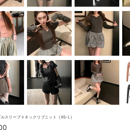
ルスリーブＶネックリブニット［XS-L］
00