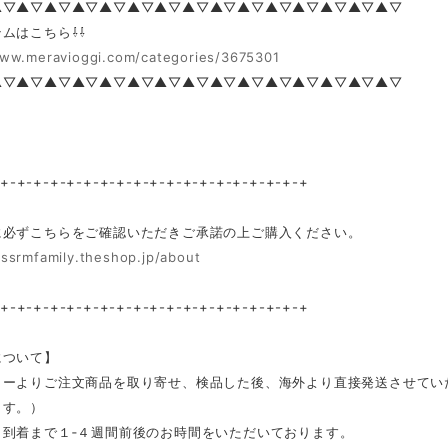
▲▽▲▽▲▽▲▽▲▽▲▽▲▽▲▽▲▽▲▽▲▽▲▽▲▽▲▽▲▽
ムはこちら⇩⇩
www.meravioggi.com/categories/3675301
▲▽▲▽▲▽▲▽▲▽▲▽▲▽▲▽▲▽▲▽▲▽▲▽▲▽▲▽▲▽
-+-+-+-+-+-+-+-+-+-+-+-+-+-+-+-+-+-+-+
に必ずこちらをご確認いただきご承諾の上ご購入ください。
/ssrmfamily.theshop.jp/about
-+-+-+-+-+-+-+-+-+-+-+-+-+-+-+-+-+-+-+
について】
カーよりご注文商品を取り寄せ、検品した後、海外より直接発送させてい
ます。）
ら到着まで１‐４週間前後のお時間をいただいております。