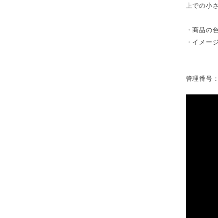
上での小
・商品の
・イメー
管理番号：