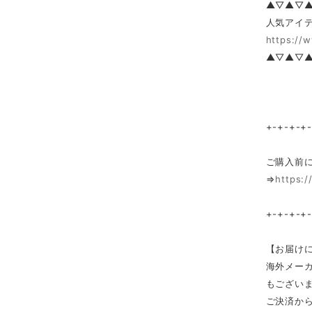
▲▽▲▽
人気アイテ
https://
▲▽▲▽
+-+-+-+
ご購入前
⇒
https:/
+-+-+-+
【お届け
海外メー
もござい
ご決済か