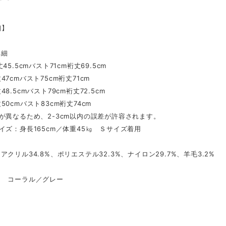
細】
詳細
45.5cmバスト71cm裄丈69.5cm
47cmバスト75cm裄丈71cm
8.5cmバスト79cm裄丈72.5cm
50cmバスト83cm裄丈74cm
が異なるため、2-3cm以内の誤差が許容されます。
イズ：身長165cm／体重45㎏ Ｓサイズ着用
クリル34.8%、ポリエステル32.3%、ナイロン29.7%、羊毛3.2%
 コーラル／グレー