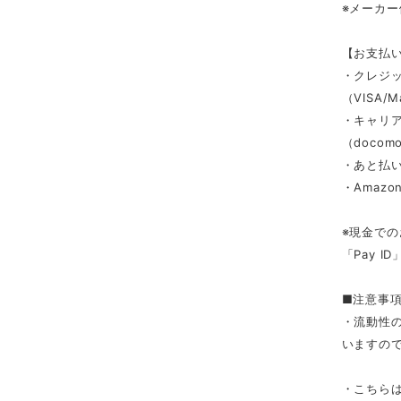
※メーカ
【お支払
・クレジ
（VISA/M
・キャリ
（docomo/
・あと払い
・Amazon
※現金での
「Pay 
■注意事
・流動性
いますの
・こちら