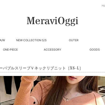
H
A/W
NEW COLLECTION S/S
OUTER
ONE‐PIECE
ACCESSORY
GOODS
ーバブルスリーブＶネックリブニット［XS-L］