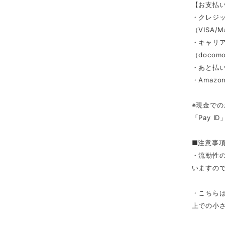
【お支払
・クレジ
（VISA/M
・キャリ
（docomo/
・あと払い
・Amazon
※現金での
「Pay 
■注意事
・流動性
いますの
・こちら
上での小