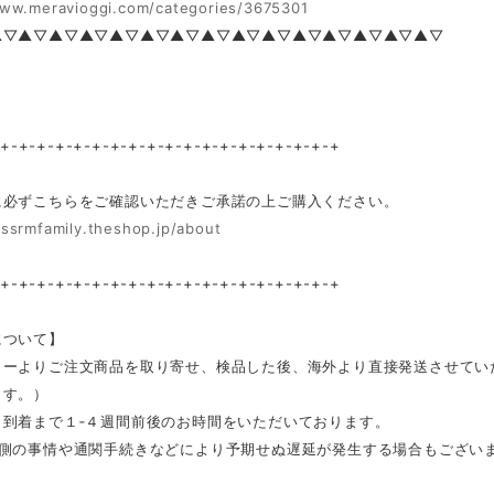
www.meravioggi.com/categories/3675301
▲▽▲▽▲▽▲▽▲▽▲▽▲▽▲▽▲▽▲▽▲▽▲▽▲▽▲▽▲▽
-+-+-+-+-+-+-+-+-+-+-+-+-+-+-+-+-+-+-+
に必ずこちらをご確認いただきご承諾の上ご購入ください。
/ssrmfamily.theshop.jp/about
-+-+-+-+-+-+-+-+-+-+-+-+-+-+-+-+-+-+-+
について】
カーよりご注文商品を取り寄せ、検品した後、海外より直接発送させてい
ます。）
ら到着まで１‐４週間前後のお時間をいただいております。
ー側の事情や通関手続きなどにより予期せぬ遅延が発生する場合もござい