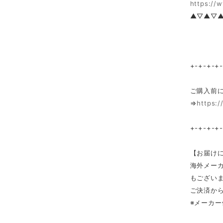
https://
▲▽▲▽
+-+-+-+
ご購入前
⇒
https:/
+-+-+-+
【お届け
海外メー
もござい
ご決済か
※メーカ