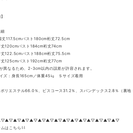
細】
詳細
丈117.5cmバスト180cm裄丈72.5cm
120cmバスト184cm裄丈74cm
122.5cmバスト188cm裄丈75.5cm
125cmバスト192cm裄丈77cm
が異なるため、2-3cm以内の誤差が許容されます。
イズ：身長165cm／体重45㎏ Ｓサイズ着用
リエステル66.0％、ビスコース31.2％、スパンデックス2.8％（裏地
▲▽▲▽▲▽▲▽▲▽▲▽▲▽▲▽▲▽▲▽▲▽▲▽▲▽▲▽▲▽
ムはこちら⇩⇩