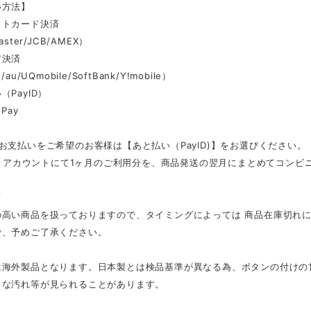
い方法】
ットカード決済
aster/JCB/AMEX）
ア決済
au/UQmobile/SoftBank/Y!mobile）
（PayID）
Pay
お支払いをご希望のお客様は【あと払い（PayID)】をお選びください。
ID」アカウントにて1ヶ月のご利用分を、商品発送の翌月にまとめてコン
項
の高い商品を扱っておりますので、タイミングによっては 商品在庫切れ
で、予めご了承ください。
は海外製品となります。日本製とは検品基準が異なる為、ボタンの付けの
さな汚れ等が見られることがあります。