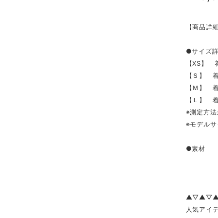
【商品詳
●サイズ
【XS】 着
【Ｓ】 着丈
【Ｍ】 着丈
【Ｌ】 着丈
※測定方法
※モデルサ
●素材 ポ
▲▽▲▽
人気アイテ