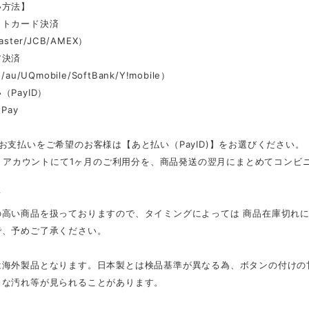
い方法】
ットカード決済
aster/JCB/AMEX）
ア決済
au/UQmobile/SoftBank/Y!mobile）
（PayID）
Pay
お支払いをご希望のお客様は【あと払い（PayID)】をお選びください。
ID」アカウントにて1ヶ月のご利用分を、商品発送の翌月にまとめてコン
項
の高い商品を扱っておりますので、タイミングによっては 商品在庫切れ
で、予めご了承ください。
は海外製品となります。日本製とは検品基準が異なる為、ボタンの付けの
さな汚れ等が見られることがあります。