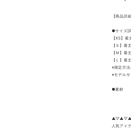
【商品詳
●サイズ
【XS】着丈
【Ｓ】着丈7
【Ｍ】着丈7
【Ｌ】着丈7
※測定方法
※モデルサ
●素材 綿
▲▽▲▽
人気アイテ