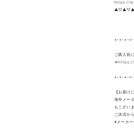
https://
▲▽▲▽
+-+-+-+
ご購入前
⇒
https:/
+-+-+-+
【お届け
海外メー
もござい
ご決済か
※メーカ