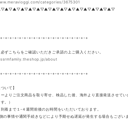
www.meravioggi.com/categories/3675301
▲▽▲▽▲▽▲▽▲▽▲▽▲▽▲▽▲▽▲▽▲▽▲▽▲▽▲▽▲▽
-+-+-+-+-+-+-+-+-+-+-+-+-+-+-+-+-+-+-+
に必ずこちらをご確認いただきご承諾の上ご購入ください。
/ssrmfamily.theshop.jp/about
-+-+-+-+-+-+-+-+-+-+-+-+-+-+-+-+-+-+-+
について】
カーよりご注文商品を取り寄せ、検品した後、海外より直接発送させてい
ます。）
ら到着まで１‐４週間前後のお時間をいただいております。
ー側の事情や通関手続きなどにより予期せぬ遅延が発生する場合もござい