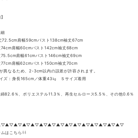
細】
詳細
72.5cm肩幅59cmバスト138cm袖丈67cm
4cm肩幅60cmバスト142cm袖丈68cm
5.5cm肩幅61cmバスト146cm袖丈69cm
7cm肩幅62cmバスト150cm袖丈70cm
が異なるため、2-3cm以内の誤差が許容されます。
イズ：身長165cm／体重43㎏ Ｓサイズ着用
82.6％、ポリエステル11.3％、再生セルロース5.5％、その他0.6％
▲▽▲▽▲▽▲▽▲▽▲▽▲▽▲▽▲▽▲▽▲▽▲▽▲▽▲▽▲▽
ムはこちら⇩⇩