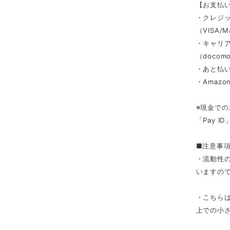
【お支払
・クレジ
（VISA/M
・キャリ
（docomo/
・あと払い
・Amazon
※現金での
「Pay 
■注意事
・流動性
いますの
・こちら
上での小