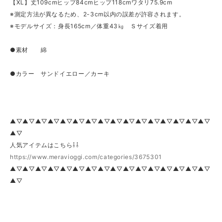
【XL】丈109cmヒップ84cmヒップ118cmワタリ75.9cm
※測定方法が異なるため、2-3cm以内の誤差が許容されます。
※モデルサイズ：身長165cm／体重43㎏ Ｓサイズ着用
●素材 綿
●カラー サンドイエロー／カーキ
▲▽▲▽▲▽▲▽▲▽▲▽▲▽▲▽▲▽▲▽▲▽▲▽▲▽▲▽▲▽▲▽
▲▽
人気アイテムはこちら⇩⇩
https://www.meravioggi.com/categories/3675301
▲▽▲▽▲▽▲▽▲▽▲▽▲▽▲▽▲▽▲▽▲▽▲▽▲▽▲▽▲▽▲▽
▲▽