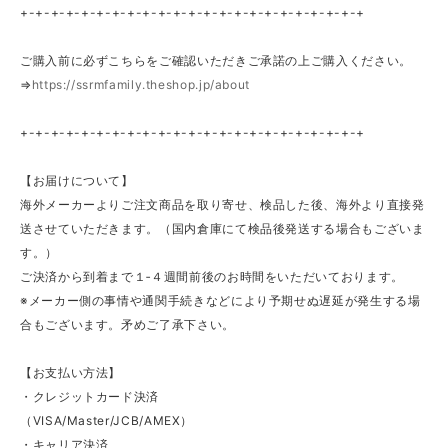
+-+-+-+-+-+-+-+-+-+-+-+-+-+-+-+-+-+-+-+-+-+-+
ご購入前に必ずこちらをご確認いただきご承諾の上ご購入ください。
⇒
https://ssrmfamily.theshop.jp/about
+-+-+-+-+-+-+-+-+-+-+-+-+-+-+-+-+-+-+-+-+-+-+
【お届けについて】
海外メーカーよりご注文商品を取り寄せ、検品した後、海外より直接発
送させていただきます。（国内倉庫にて検品後発送する場合もございま
す。）
ご決済から到着まで１‐４週間前後のお時間をいただいております。
※メーカー側の事情や通関手続きなどにより予期せぬ遅延が発生する場
合もございます。矛めご了承下さい。
【お支払い方法】
・クレジットカード決済
（VISA/Master/JCB/AMEX）
・キャリア決済