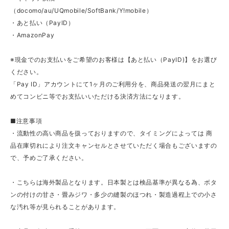
（docomo/au/UQmobile/SoftBank/Y!mobile）
・あと払い（PayID）
・AmazonPay
※現金でのお支払いをご希望のお客様は【あと払い（PayID)】をお選び
ください。
「Pay ID」アカウントにて1ヶ月のご利用分を、商品発送の翌月にまと
めてコンビニ等でお支払いいただける決済方法になります。
■注意事項
・流動性の高い商品を扱っておりますので、タイミングによっては 商
品在庫切れにより注文キャンセルとさせていただく場合もございますの
で、予めご了承ください。
・こちらは海外製品となります。日本製とは検品基準が異なる為、ボタ
ンの付けの甘さ・畳みジワ・多少の縫製のほつれ・製造過程上での小さ
な汚れ等が見られることがあります。