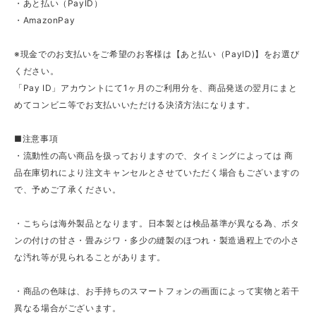
・あと払い（PayID）
・AmazonPay
※現金でのお支払いをご希望のお客様は【あと払い（PayID)】をお選び
ください。
「Pay ID」アカウントにて1ヶ月のご利用分を、商品発送の翌月にまと
めてコンビニ等でお支払いいただける決済方法になります。
■注意事項
・流動性の高い商品を扱っておりますので、タイミングによっては 商
品在庫切れにより注文キャンセルとさせていただく場合もございますの
で、予めご了承ください。
・こちらは海外製品となります。日本製とは検品基準が異なる為、ボタ
ンの付けの甘さ・畳みジワ・多少の縫製のほつれ・製造過程上での小さ
な汚れ等が見られることがあります。
・商品の色味は、お手持ちのスマートフォンの画面によって実物と若干
異なる場合がございます。