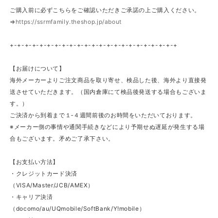
ご購入前に必ずこちらをご確認いただきご承諾の上ご購入ください。
⇒
https://ssrmfamily.theshop.jp/about
+-+-+-+-+-+-+-+-+-+-+-+-+-+-+-+-+-+-+-+-+-+-+
【お届けについて】
海外メーカーよりご注文商品を取り寄せ、検品した後、海外より直接発
送させていただきます。（国内倉庫にて検品後発送する場合もございま
す。）
ご決済から到着まで１‐４週間前後のお時間をいただいております。
※メーカー側の事情や通関手続きなどにより予期せぬ遅延が発生する場
合もございます。矛めご了承下さい。
【お支払い方法】
・クレジットカード決済
（VISA/Master/JCB/AMEX）
・キャリア決済
（docomo/au/UQmobile/SoftBank/Y!mobile）