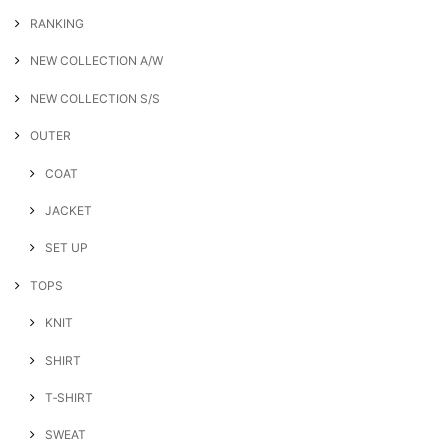
RANKING
NEW COLLECTION A/W
NEW COLLECTION S/S
OUTER
COAT
JACKET
SET UP
TOPS
KNIT
SHIRT
T‐SHIRT
SWEAT