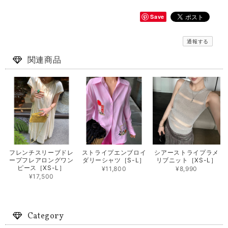
Save
通報する
関連商品
フレンチスリーブドレ
ストライプエンブロイ
シアーストライプラメ
ープフレアロングワン
ダリーシャツ［S-L］
リブニット［XS-L］
ピース［XS-L］
¥11,800
¥8,990
¥17,500
Category