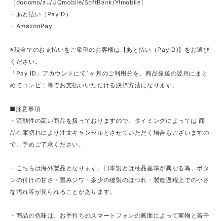
（docomo/au/UQmobile/SoftBank/Y!mobile）
・あと払い（PayID）
・AmazonPay
※現金でのお支払いをご希望のお客様は【あと払い（PayID)】をお選び
ください。
「Pay ID」アカウントにて1ヶ月のご利用分を、商品発送の翌月にまと
めてコンビニ等でお支払いいただける決済方法になります。
■注意事項
・流動性の高い商品を扱っておりますので、タイミングによっては 商
品在庫切れにより注文キャンセルとさせていただく場合もございますの
で、予めご了承ください。
・こちらは海外製品となります。日本製とは検品基準が異なる為、ボタ
ンの付けの甘さ・畳みジワ・多少の縫製のほつれ・製造過程上での小さ
な汚れ等が見られることがあります。
・商品の色味は、お手持ちのスマートフォンの画面によって実物と若干