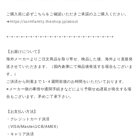
ご購入前に必ずこちらをご確認いただきご承諾の上ご購入ください。
⇒
https://ssrmfamily.theshop.jp/about
+-+-+-+-+-+-+-+-+-+-+-+-+-+-+-+-+-+-+-+-+-+-+
【お届けについて】
海外メーカーよりご注文商品を取り寄せ、検品した後、海外より直接発
送させていただきます。（国内倉庫にて検品後発送する場合もございま
す。）
ご決済から到着まで１‐４週間前後のお時間をいただいております。
※メーカー側の事情や通関手続きなどにより予期せぬ遅延が発生する場
合もございます。矛めご了承下さい。
【お支払い方法】
・クレジットカード決済
（VISA/Master/JCB/AMEX）
・キャリア決済