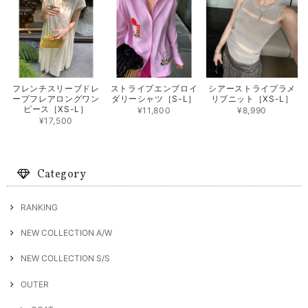
フレンチスリーブドレ
ストライプエンブロイ
シアーストライプラメ
ープフレアロングワン
ダリーシャツ［S-L］
リブニット［XS-L］
ピース［XS-L］
¥11,800
¥8,990
¥17,500
Category
RANKING
NEW COLLECTION A/W
NEW COLLECTION S/S
OUTER