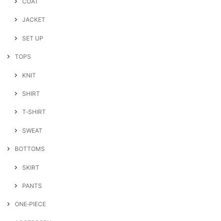
COAT
JACKET
SET UP
TOPS
KNIT
SHIRT
T‐SHIRT
SWEAT
BOTTOMS
SKIRT
PANTS
ONE‐PIECE