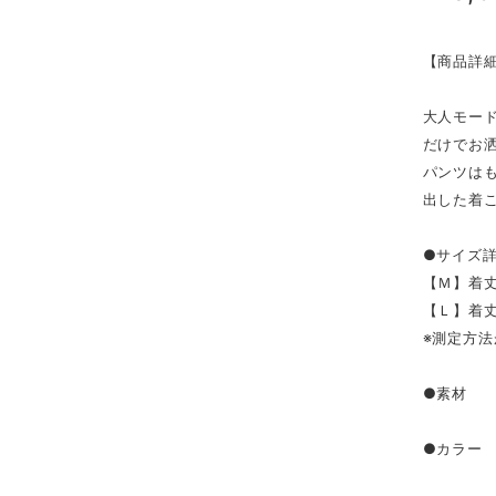
【商品詳
大人モー
だけでお
パンツは
出した着
●サイズ
【Ｍ】着丈
【Ｌ】着丈
※測定方法
●素材 
●カラー