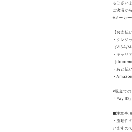
もござい
ご決済か
※メーカ
【お支払
・クレジ
（VISA/M
・キャリ
（docomo/
・あと払い
・Amazon
※現金での
「Pay 
■注意事
・流動性
いますの