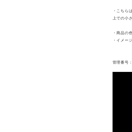
・こちら
上での小
・商品の
・イメー
管理番号：