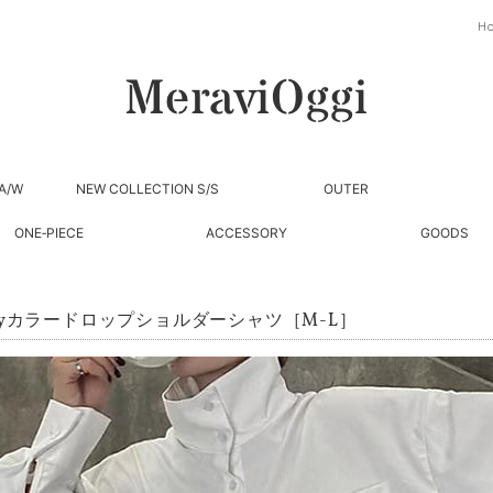
H
A/W
NEW COLLECTION S/S
OUTER
ONE‐PIECE
ACCESSORY
GOODS
ayカラードロップショルダーシャツ［M-L］