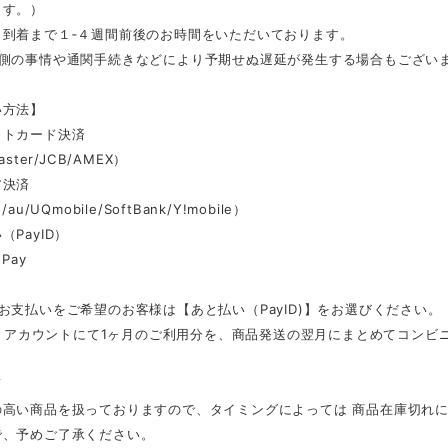
ます。）
ら到着まで１‐４週間前後のお時間をいただいております。
ー側の事情や通関手続きなどにより予期せぬ遅延が発生する場合もござい
い方法】
ットカード決済
aster/JCB/AMEX）
ア決済
au/UQmobile/SoftBank/Y!mobile）
（PayID）
Pay
お支払いをご希望のお客様は【あと払い（PayID)】をお選びください。
ID」アカウントにて1ヶ月のご利用分を、商品発送の翌月にまとめてコン
項
の高い商品を扱っておりますので、タイミングによっては 商品在庫切れ
で、予めご了承ください。