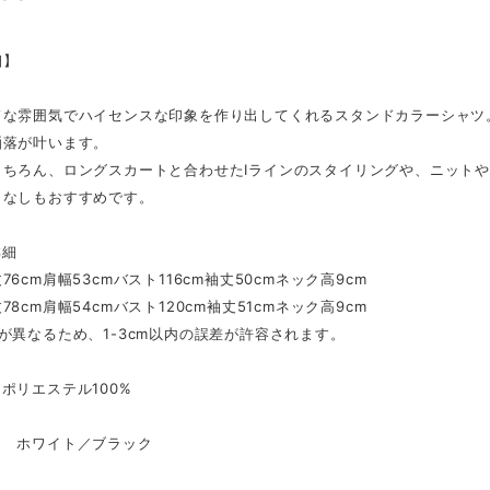
細】
ドな雰囲気でハイセンスな印象を作り出してくれるスタンドカラーシャツ
洒落が叶います。
もちろん、ロングスカートと合わせたIラインのスタイリングや、ニット
こなしもおすすめです。
詳細
76cm肩幅53cmバスト116cm袖丈50cmネック高9cm
78cm肩幅54cmバスト120cm袖丈51cmネック高9cm
が異なるため、1-3cm以内の誤差が許容されます。
ポリエステル100%
 ホワイト／ブラック