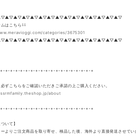
▲▽▲▽▲▽▲▽▲▽▲▽▲▽▲▽▲▽▲▽▲▽▲▽▲▽▲▽▲▽
ムはこちら⇩⇩
www.meravioggi.com/categories/3675301
▲▽▲▽▲▽▲▽▲▽▲▽▲▽▲▽▲▽▲▽▲▽▲▽▲▽▲▽▲▽
-+-+-+-+-+-+-+-+-+-+-+-+-+-+-+-+-+-+-+
に必ずこちらをご確認いただきご承諾の上ご購入ください。
/ssrmfamily.theshop.jp/about
-+-+-+-+-+-+-+-+-+-+-+-+-+-+-+-+-+-+-+
について】
カーよりご注文商品を取り寄せ、検品した後、海外より直接発送させてい