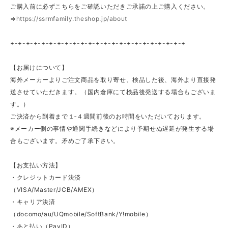
ご購入前に必ずこちらをご確認いただきご承諾の上ご購入ください。
⇒
https://ssrmfamily.theshop.jp/about
+-+-+-+-+-+-+-+-+-+-+-+-+-+-+-+-+-+-+-+-+-+-+
【お届けについて】
海外メーカーよりご注文商品を取り寄せ、検品した後、海外より直接発
送させていただきます。（国内倉庫にて検品後発送する場合もございま
す。）
ご決済から到着まで１‐４週間前後のお時間をいただいております。
※メーカー側の事情や通関手続きなどにより予期せぬ遅延が発生する場
合もございます。矛めご了承下さい。
【お支払い方法】
・クレジットカード決済
（VISA/Master/JCB/AMEX）
・キャリア決済
（docomo/au/UQmobile/SoftBank/Y!mobile）
・あと払い（PayID）