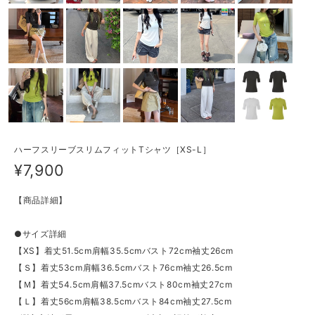
ハーフスリーブスリムフィットTシャツ［XS-L］
¥7,900
【商品詳細】
●サイズ詳細
【XS】着丈51.5cm肩幅35.5cmバスト72cm袖丈26cm
【Ｓ】着丈53cm肩幅36.5cmバスト76cm袖丈26.5cm
【Ｍ】着丈54.5cm肩幅37.5cmバスト80cm袖丈27cm
【Ｌ】着丈56cm肩幅38.5cmバスト84cm袖丈27.5cm