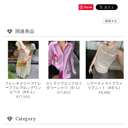
Save
通報する
関連商品
フレンチスリーブドレ
ストライプエンブロイ
シアーストライプラメ
ープフレアロングワン
ダリーシャツ［S-L］
リブニット［XS-L］
ピース［XS-L］
¥11,800
¥8,990
¥17,500
Category