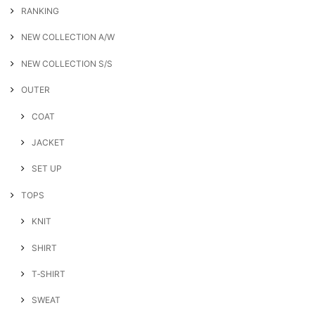
RANKING
NEW COLLECTION A/W
NEW COLLECTION S/S
OUTER
COAT
JACKET
SET UP
TOPS
KNIT
SHIRT
T‐SHIRT
SWEAT