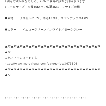
※測定方法が異なるため、2-3cm以内の誤差が許容されます。
※モデルサイズ：身長165cm／体重45㎏ Ｓサイズ着用
●素材 リヨセル81.5%、羊毛13.9%、スパンデックス4.6%
●カラー イエローグリーン／ホワイト／ダークグレー
▲▽▲▽▲▽▲▽▲▽▲▽▲▽▲▽▲▽▲▽▲▽▲▽▲▽▲▽▲▽▲▽
▲▽
人気アイテムはこちら⇩⇩
https://www.meravioggi.com/categories/3675301
▲▽▲▽▲▽▲▽▲▽▲▽▲▽▲▽▲▽▲▽▲▽▲▽▲▽▲▽▲▽▲▽
▲▽
+-+-+-+-+-+-+-+-+-+-+-+-+-+-+-+-+-+-+-+-+-+-+