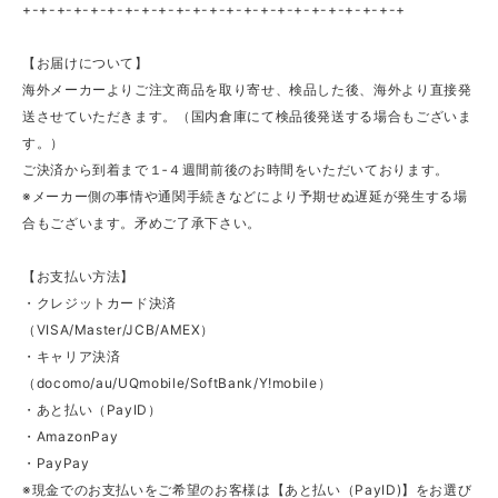
+-+-+-+-+-+-+-+-+-+-+-+-+-+-+-+-+-+-+-+-+-+-+
【お届けについて】
海外メーカーよりご注文商品を取り寄せ、検品した後、海外より直接発
送させていただきます。（国内倉庫にて検品後発送する場合もございま
す。）
ご決済から到着まで１‐４週間前後のお時間をいただいております。
※メーカー側の事情や通関手続きなどにより予期せぬ遅延が発生する場
合もございます。矛めご了承下さい。
【お支払い方法】
・クレジットカード決済
（VISA/Master/JCB/AMEX）
・キャリア決済
（docomo/au/UQmobile/SoftBank/Y!mobile）
・あと払い（PayID）
・AmazonPay
・PayPay
※現金でのお支払いをご希望のお客様は【あと払い（PayID)】をお選び