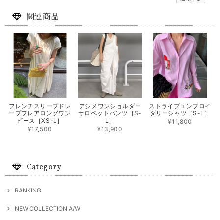
関連商品
フレンチスリーブドレ
アシメワンショルダー
ストライプエンブロイ
ープフレアロングワン
サロペットパンツ［S-
ダリーシャツ［S-L］
ピース［XS-L］
L］
¥11,800
¥17,500
¥13,900
Category
RANKING
NEW COLLECTION A/W