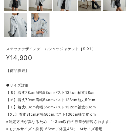
ステッチデザインデニムシャツジャケット［S-XL］
¥14,900
【商品詳細】
●サイズ詳細
【Ｓ】着丈78cm肩幅53cmバスト124cm袖丈58cm
【Ｍ】着丈79cm肩幅54cmバスト128cm袖丈59cm
【Ｌ】着丈80cm肩幅55cmバスト132cm袖丈60cm
【XL】着丈81cm肩幅56cmバスト136cm袖丈61cm
※測定方法が異なるため、1-3cm以内の誤差が許容されます。
※モデルサイズ：身長166cm／体重45㎏ Ｍサイズ着用