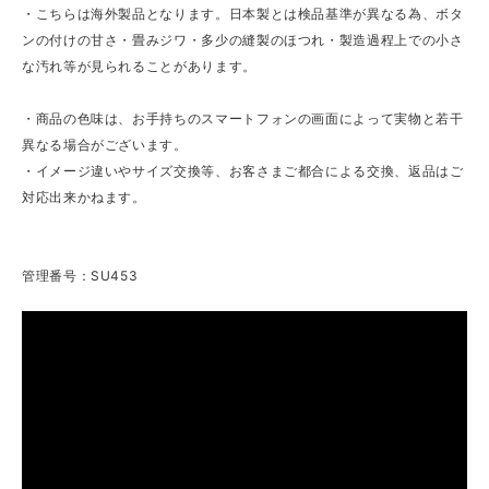
・こちらは海外製品となります。日本製とは検品基準が異なる為、ボタ
ンの付けの甘さ・畳みジワ・多少の縫製のほつれ・製造過程上での小さ
な汚れ等が見られることがあります。
・商品の色味は、お手持ちのスマートフォンの画面によって実物と若干
異なる場合がございます。
・イメージ違いやサイズ交換等、お客さまご都合による交換、返品はご
対応出来かねます。
管理番号：SU453