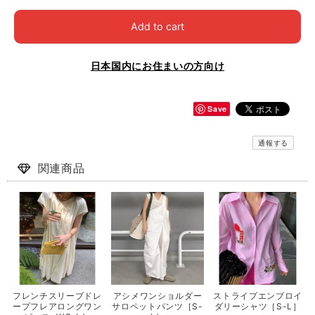
Add to cart
日本国内にお住まいの方向け
Save
通報する
関連商品
フレンチスリーブドレ
アシメワンショルダー
ストライプエンブロイ
ープフレアロングワン
サロペットパンツ［S-
ダリーシャツ［S-L］