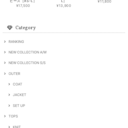
ピース［XS-L］
L］
¥11,800
¥17,500
¥13,900
Category
RANKING
NEW COLLECTION A/W
NEW COLLECTION S/S
OUTER
COAT
JACKET
SET UP
TOPS
KNIT