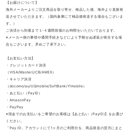
【お届けについて】
海外メーカーよりご注文商品を取り寄せ、検品した後、海外より直接発
送させていただきます。（国内倉庫にて検品後発送する場合もございま
す。）
ご決済から到着まで１‐４週間前後のお時間をいただいております。
※メーカー側の事情や通関手続きなどにより予期せぬ遅延が発生する場
合もございます。矛めご了承下さい。
【お支払い方法】
・クレジットカード決済
（VISA/Master/JCB/AMEX）
・キャリア決済
（docomo/au/UQmobile/SoftBank/Y!mobile）
・あと払い（PayID）
・AmazonPay
・PayPay
※現金でのお支払いをご希望のお客様は【あと払い（PayID)】をお選び
ください。
「Pay ID」アカウントにて1ヶ月のご利用分を、商品発送の翌月にまと