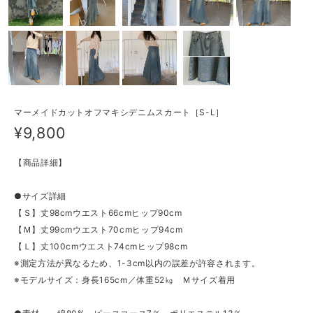
マーメイドカットオフマキシデニムスカート［S-L］
¥9,800
【商品詳細】
●サイズ詳細
【Ｓ】丈98cmウエスト66cmヒップ90cm
【Ｍ】丈99cmウエスト70cmヒップ94cm
【Ｌ】丈100cmウエスト74cmヒップ98cm
※測定方法が異なるため、1-3cm以内の誤差が許容されます。
※モデルサイズ：身長165cm／体重52㎏ Ｍサイズ着用