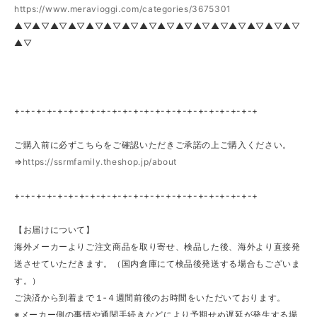
https://www.meravioggi.com/categories/3675301
▲▽▲▽▲▽▲▽▲▽▲▽▲▽▲▽▲▽▲▽▲▽▲▽▲▽▲▽▲▽▲▽
▲▽
+-+-+-+-+-+-+-+-+-+-+-+-+-+-+-+-+-+-+-+-+-+-+
ご購入前に必ずこちらをご確認いただきご承諾の上ご購入ください。
⇒
https://ssrmfamily.theshop.jp/about
+-+-+-+-+-+-+-+-+-+-+-+-+-+-+-+-+-+-+-+-+-+-+
【お届けについて】
海外メーカーよりご注文商品を取り寄せ、検品した後、海外より直接発
送させていただきます。（国内倉庫にて検品後発送する場合もございま
す。）
ご決済から到着まで１‐４週間前後のお時間をいただいております。
※メーカー側の事情や通関手続きなどにより予期せぬ遅延が発生する場