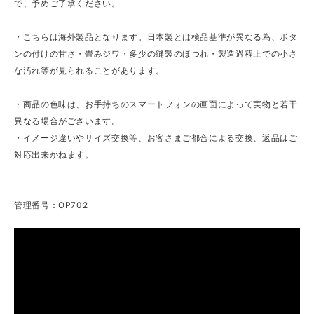
で、予めご了承ください。
・こちらは海外製品となります。日本製とは検品基準が異なる為、ボタ
ンの付けの甘さ・畳みジワ・多少の縫製のほつれ・製造過程上での小さ
な汚れ等が見られることがあります。
・商品の色味は、お手持ちのスマートフォンの画面によって実物と若干
異なる場合がございます。
・イメージ違いやサイズ交換等、お客さまご都合による交換、返品はご
対応出来かねます。
管理番号：OP702