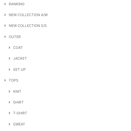
RANKING
NEW COLLECTION A/W
NEW COLLECTION S/S
OUTER
COAT
JACKET
SET UP
TOPS
KNIT
SHIRT
T‐SHIRT
SWEAT