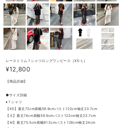
レーストリムＴシャツロングワンピース［XS-L］
¥12,800
【商品詳細】
●サイズ詳細
♦Ｔシャツ
【XS】着丈72cm肩幅59.9cmバスト122cm袖丈23.7cm
【Ｓ】着丈74cm肩幅59.9cmバスト122cm袖丈23.7cm
【Ｍ】着丈75.5cm肩幅61.5cmバスト126cm袖丈24cm