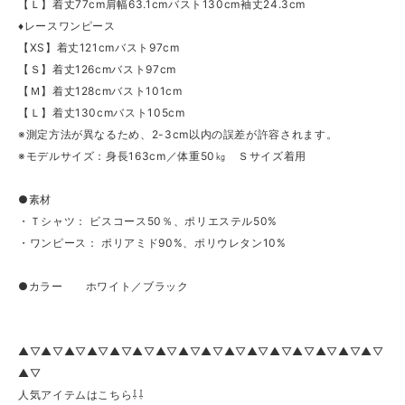
【Ｌ】着丈77cm肩幅63.1cmバスト130cm袖丈24.3cm
♦レースワンピース
【XS】着丈121cmバスト97cm
【Ｓ】着丈126cmバスト97cm
【Ｍ】着丈128cmバスト101cm
【Ｌ】着丈130cmバスト105cm
※測定方法が異なるため、2-3cm以内の誤差が許容されます。
※モデルサイズ：身長163cm／体重50㎏ Ｓサイズ着用
●素材
・Ｔシャツ： ビスコース50％、ポリエステル50%
・ワンピース： ポリアミド90%、ポリウレタン10%
●カラー ホワイト／ブラック
▲▽▲▽▲▽▲▽▲▽▲▽▲▽▲▽▲▽▲▽▲▽▲▽▲▽▲▽▲▽▲▽
▲▽
人気アイテムはこちら⇩⇩