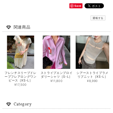
Save
通報する
関連商品
フレンチスリーブドレ
ストライプエンブロイ
シアーストライプラメ
ープフレアロングワン
ダリーシャツ［S-L］
リブニット［XS-L］
ピース［XS-L］
¥11,800
¥8,990
¥17,500
Category