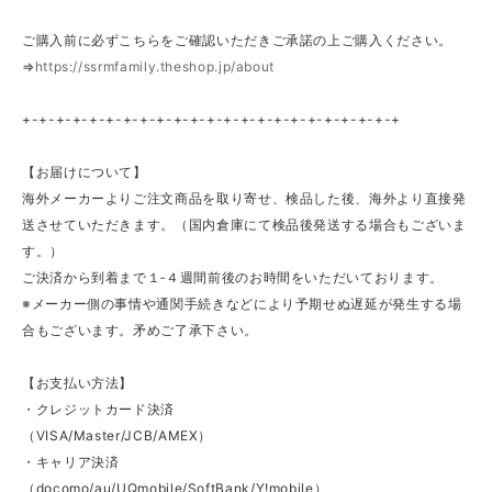
ご購入前に必ずこちらをご確認いただきご承諾の上ご購入ください。
⇒
https://ssrmfamily.theshop.jp/about
+-+-+-+-+-+-+-+-+-+-+-+-+-+-+-+-+-+-+-+-+-+-+
【お届けについて】
海外メーカーよりご注文商品を取り寄せ、検品した後、海外より直接発
送させていただきます。（国内倉庫にて検品後発送する場合もございま
す。）
ご決済から到着まで１‐４週間前後のお時間をいただいております。
※メーカー側の事情や通関手続きなどにより予期せぬ遅延が発生する場
合もございます。矛めご了承下さい。
【お支払い方法】
・クレジットカード決済
（VISA/Master/JCB/AMEX）
・キャリア決済
（docomo/au/UQmobile/SoftBank/Y!mobile）