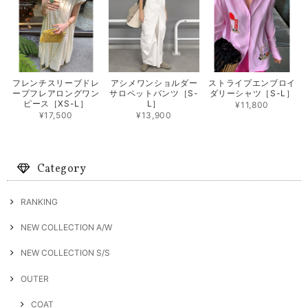
フレンチスリーブドレ
アシメワンショルダー
ストライプエンブロイ
ープフレアロングワン
サロペットパンツ［S-
ダリーシャツ［S-L］
ピース［XS-L］
L］
¥11,800
¥17,500
¥13,900
Category
RANKING
NEW COLLECTION A/W
NEW COLLECTION S/S
OUTER
COAT