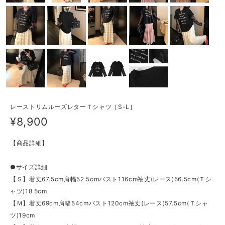
レーストリムルーズレターＴシャツ［S-L］
¥8,900
【商品詳細】
●サイズ詳細
【Ｓ】着丈67.5cm肩幅52.5cmバスト116cm袖丈(レース)56.5cm(Ｔシ
ャツ)18.5cm
【Ｍ】着丈69cm肩幅54cmバスト120cm袖丈(レース)57.5cm(Ｔシャ
ツ)19cm