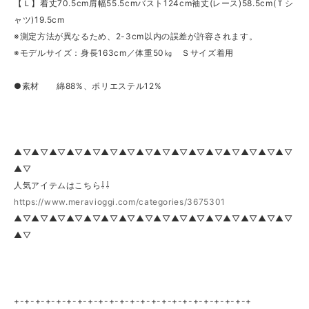
【Ｌ】着丈70.5cm肩幅55.5cmバスト124cm袖丈(レース)58.5cm(Ｔシ
ャツ)19.5cm
※測定方法が異なるため、2-3cm以内の誤差が許容されます。
※モデルサイズ：身長163cm／体重50㎏ Ｓサイズ着用
●素材 綿88%、ポリエステル12%
▲▽▲▽▲▽▲▽▲▽▲▽▲▽▲▽▲▽▲▽▲▽▲▽▲▽▲▽▲▽▲▽
▲▽
人気アイテムはこちら⇩⇩
https://www.meravioggi.com/categories/3675301
▲▽▲▽▲▽▲▽▲▽▲▽▲▽▲▽▲▽▲▽▲▽▲▽▲▽▲▽▲▽▲▽
▲▽
+-+-+-+-+-+-+-+-+-+-+-+-+-+-+-+-+-+-+-+-+-+-+