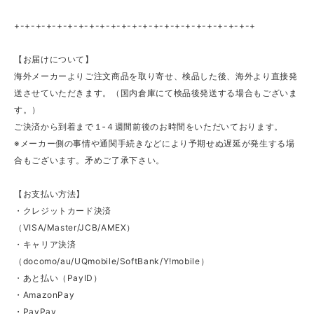
+-+-+-+-+-+-+-+-+-+-+-+-+-+-+-+-+-+-+-+-+-+-+
【お届けについて】
海外メーカーよりご注文商品を取り寄せ、検品した後、海外より直接発
送させていただきます。（国内倉庫にて検品後発送する場合もございま
す。）
ご決済から到着まで１‐４週間前後のお時間をいただいております。
※メーカー側の事情や通関手続きなどにより予期せぬ遅延が発生する場
合もございます。矛めご了承下さい。
【お支払い方法】
・クレジットカード決済
（VISA/Master/JCB/AMEX）
・キャリア決済
（docomo/au/UQmobile/SoftBank/Y!mobile）
・あと払い（PayID）
・AmazonPay
・PayPay