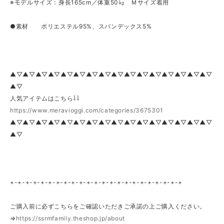
※モデルサイズ：身長165cm／体重50㎏ Ｍサイズ着用
●素材 ポリエステル95%、スパンデックス5%
▲▽▲▽▲▽▲▽▲▽▲▽▲▽▲▽▲▽▲▽▲▽▲▽▲▽▲▽▲▽▲▽
▲▽
人気アイテムはこちら⇩⇩
https://www.meravioggi.com/categories/3675301
▲▽▲▽▲▽▲▽▲▽▲▽▲▽▲▽▲▽▲▽▲▽▲▽▲▽▲▽▲▽▲▽
▲▽
+-+-+-+-+-+-+-+-+-+-+-+-+-+-+-+-+-+-+-+-+-+-+
ご購入前に必ずこちらをご確認いただきご承諾の上ご購入ください。
⇒
https://ssrmfamily.theshop.jp/about