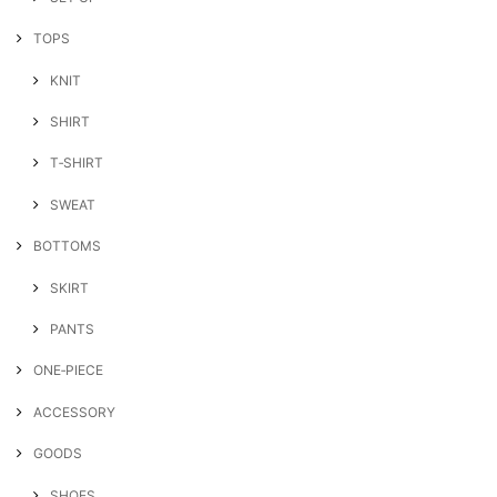
TOPS
KNIT
SHIRT
T‐SHIRT
SWEAT
BOTTOMS
SKIRT
PANTS
ONE‐PIECE
ACCESSORY
GOODS
SHOES