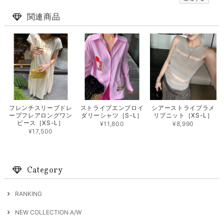
関連商品
フレンチスリーブドレ
ストライプエンブロイ
シアーストライプラメ
ープフレアロングワン
ダリーシャツ［S-L］
リブニット［XS-L］
ピース［XS-L］
¥11,800
¥8,990
¥17,500
Category
RANKING
NEW COLLECTION A/W