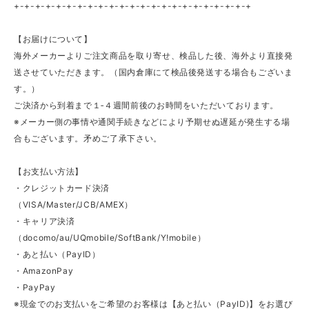
+-+-+-+-+-+-+-+-+-+-+-+-+-+-+-+-+-+-+-+-+-+-+
【お届けについて】
海外メーカーよりご注文商品を取り寄せ、検品した後、海外より直接発
送させていただきます。（国内倉庫にて検品後発送する場合もございま
す。）
ご決済から到着まで１‐４週間前後のお時間をいただいております。
※メーカー側の事情や通関手続きなどにより予期せぬ遅延が発生する場
合もございます。矛めご了承下さい。
【お支払い方法】
・クレジットカード決済
（VISA/Master/JCB/AMEX）
・キャリア決済
（docomo/au/UQmobile/SoftBank/Y!mobile）
・あと払い（PayID）
・AmazonPay
・PayPay
※現金でのお支払いをご希望のお客様は【あと払い（PayID)】をお選び